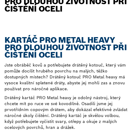
PRO DLOUHOU ŽIVOTNOST PŘI
ČIŠTĚNÍ OCELI
KARTÁČ PRO METAL HEAVY
PRO DLOUHOU ŽIVOTNOST PŘI
ČIŠTĚNÍ OCELI
Jste obráběč kovů a potřebujete drátěný kotouč, který vám
pomůže docílit hrubého povrchu na malých, těžko
dostupných místech? Drátěný kotouč PRO Metal heavy má
vysoce kvalitní spletené dráty, abyste jej mohli zas a znovu
používat pro náročné aplikace.
Drátěný kartáč PRO Metal heavy je odolný nástroj, který
chcete mít po ruce ve své kovodílně. Osadili jsme jej
prvotřídním copovým drátem, aby dokázal efektivně zvládat
náročné úkoly čištění. Drátěný kartáč je skvělou volbou,
když potřebujete vyčistit svary, otřepy a okuje z malých
ocelových povrchů, hran a drážek.