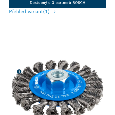
Dostupný u 3 partnerů BOSCH
Přehled variant
(1)
DLOUHÁ ŽIVOTNOST PŘI
ČIŠTĚNÍ OCELI