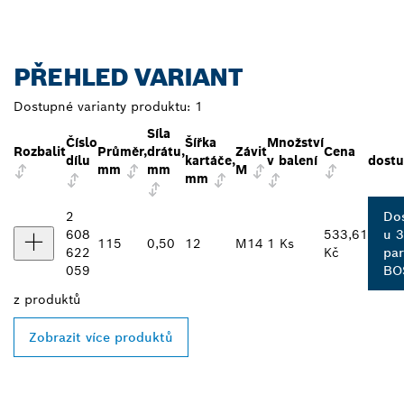
PŘEHLED VARIANT
Dostupné varianty produktu:
1
Síla
Číslo
Šířka
Množství
Rozbalit
Průměr,
drátu,
Závit
Cena
dílu
kartáče,
v balení
dostu
mm
mm
M
mm
2
Do
608
533,61
u 3
115
0,50
12
M14
1 Ks
622
Kč
par
059
BO
z
produktů
Zobrazit více produktů