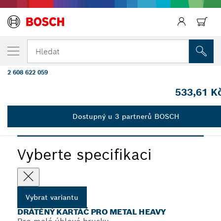
ZVOLENÁ VARIANTA
Drátěný kartáč PRO Metal heavy, 115 × 0,5
Hledat
závit
2 608 622 059
Drátěný kartáč PRO Metal heavy pro malé úhlové brusky,
...
závit M14
533,61 K
Dostupný u 3 partnerů BOSCH
PRO
Vyberte specifikaci
Vybrat variantu
DRÁTĚNÝ KARTÁČ PRO METAL HEAVY