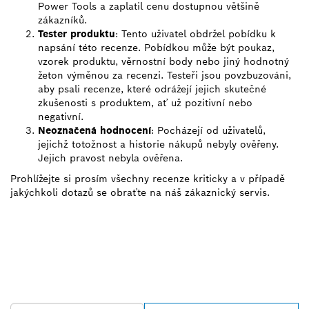
Power Tools a zaplatil cenu dostupnou většině
zákazníků.
Tester produktu
: Tento uživatel obdržel pobídku k
napsání této recenze. Pobídkou může být poukaz,
vzorek produktu, věrnostní body nebo jiný hodnotný
žeton výměnou za recenzi. Testeři jsou povzbuzováni,
aby psali recenze, které odrážejí jejich skutečné
zkušenosti s produktem, ať už pozitivní nebo
negativní.
Neoznačená hodnocení
: Pocházejí od uživatelů,
jejichž totožnost a historie nákupů nebyly ověřeny.
Jejich pravost nebyla ověřena.
Prohlížejte si prosím všechny recenze kriticky a v případě
jakýchkoli dotazů se obraťte na náš zákaznický servis.
VYHLEDEJ NEJBLIŽŠÍHO
PRODEJCE BOSCH
PROFESSIONAL