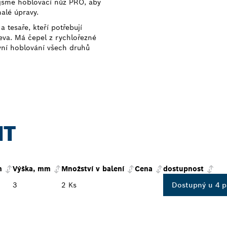
i jsme hoblovací nůž PRO, aby
lé úpravy.
 tesaře, kteří potřebují
eva. Má čepel z rychlořezné
vní hoblování všech druhů
NT
m
Výška, mm
Množství v balení
Cena
dostupnost
3
2 Ks
Dostupný u 4 