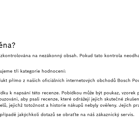
něna?
e zkontrolována na nezákonný obsah. Pokud tato kontrola neodh
ujeme tři kategorie hodnocení:
odukt přímo z našich oficiálních internetových obchodů Bosch Po
bídku k napsání této recenze. Pobídkou může být poukaz, vzorek
uzováni, aby psali recenze, které odrážejí jejich skutečné zkušen
telů, jejichž totožnost a historie nákupů nebyly ověřeny. Jejich p
 případě jakýchkoli dotazů se obraťte na náš zákaznický servis.