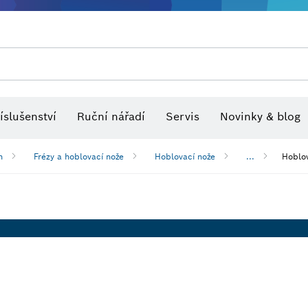
Optické nivelační přístroje
íslušenství
Ruční nářadí
Servis
Novinky & blog
h
Frézy a hoblovací nože
Hoblovací nože
...
Hoblo