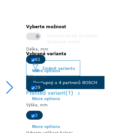
Vyberte možnost
Zobrazit pouze produkty
dostupné online
Délka, mm
Vybraná varianta
82
Změnit variantu
More options
Šířka, mm
Dostupný u 4 partnerů BOSCH
29
Přehled variant
(1)
More options
Výška, mm
3
More options
Vyberte velikost balení