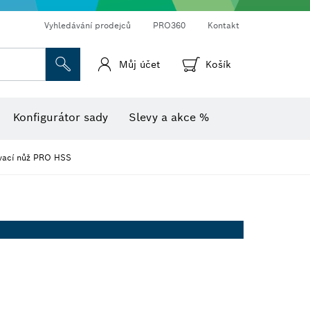
Vyhledávání prodejců
PRO360
Kontakt
Můj účet
Košík
Vlhkoměr s teploměrem
Termokamery a termodetektory
Konfigurátor sady
Slevy a akce %
vací nůž PRO HSS