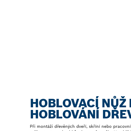
HOBLOVACÍ NŮŽ 
HOBLOVÁNÍ DŘE
Při montáži dřevěných dveří, skříní nebo pracovní