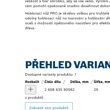
velikost a tvar obrobků, aby se vše vešlo. Vyrobil
vám pomohl opakovaně snadno dosáhnout dokona
Hoblovací nůž PRO je skvělou volbou pro truhláře a
odolný hoblovací nůž na tvarování a hoblování dř
oceli s možností opětovného naostření pro efekti
dřeva.
PŘEHLED VARIA
Dostupné varianty produktu:
1
Rozbalit
Číslo dílu
Délka, mm
Šířka, m
2 608 635 905
82
29
z
produktů
Zobrazit více produktů