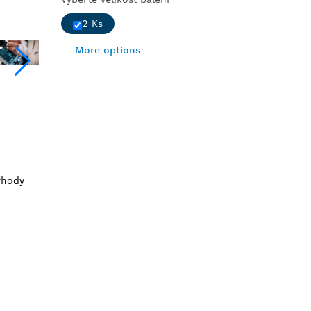
2 Ks
More options
ýhody