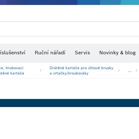
Optické nivelační přístroje
íslušenství
Ruční nářadí
Servis
Novinky & blog
če, hrubovací
Drátěné kartáče pro úhlové brusky
...
átěné kartáče
a vrtačky/šroubováky