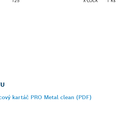
125
X-LOCK
1 Ks
TU
cový kartáč PRO Metal clean (PDF)