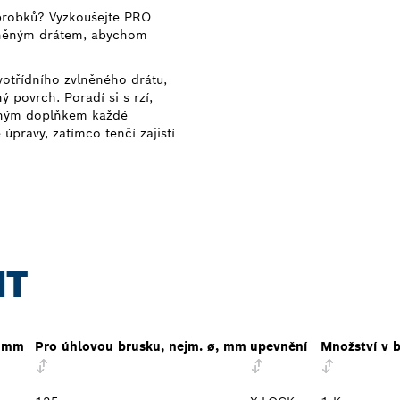
obrobků? Vyzkoušejte PRO
zvlněným drátem, abychom
otřídního zvlněného drátu,
 povrch. Poradí si s rzí,
olným doplňkem každé
 úpravy, zatímco tenčí zajistí
NT
, mm
Pro úhlovou brusku, nejm. ø, mm
upevnění
Množství v b