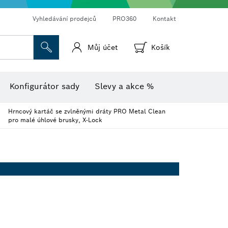
Vyhledávání prodejců
PRO360
Kontakt
Můj účet
Košík
Vlhkoměr s teploměrem
Termokamery a termodetektory
Konfigurátor sady
Slevy a akce %
Hrncový kartáč se zvlněnými dráty PRO Metal Clean
pro malé úhlové brusky, X-Lock