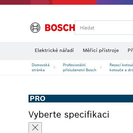
Hledat
Elektrické nářadí
Měřicí přístroje
Př
Domovská
Profesionální
Řezací kotou
stránka
příslušenství Bosch
kotouče a dr
PRO
Vyberte specifikaci