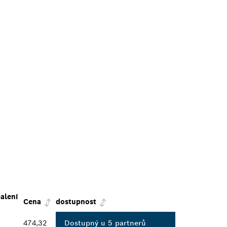
alení
Cena
dostupnost
474,32
Dostupný u 5 partnerů