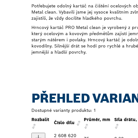
Potřebujete odolný kartáč na čištění ocelových 
Metal clean. Vybavili jsme jej vysoce kvalitním 
zajistili, že vždy docílíte hladkého povrchu.
Hrncový kartáč PRO Metal clean je vyrobený z prv
který ocelovým a kovovým předmětům zajistí jemný
starým nátěrem i povlaky. Hrncový kartáč je od
kovodílny. Silnější drát se hodí pro rychlé a hrubé
jemnější a hladší povrchy.
PŘEHLED VARIA
Dostupné varianty produktu:
1
Rozbalit
Průměr, mm
Síla drátu
Číslo dílu
2 608 620