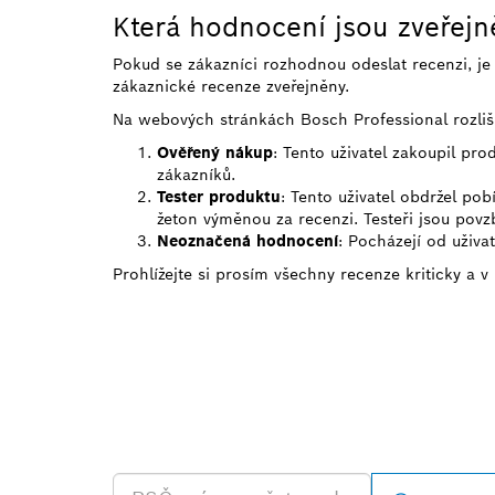
Která hodnocení jsou zveřej
Pokud se zákazníci rozhodnou odeslat recenzi, j
zákaznické recenze zveřejněny.
Na webových stránkách Bosch Professional rozliš
Ověřený nákup
: Tento uživatel zakoupil pr
zákazníků.
Tester produktu
: Tento uživatel obdržel po
žeton výměnou za recenzi. Testeři jsou povzb
Neoznačená hodnocení
: Pocházejí od uživa
Prohlížejte si prosím všechny recenze kriticky a v
VYHLEDEJ NE
BOSCH PROFE