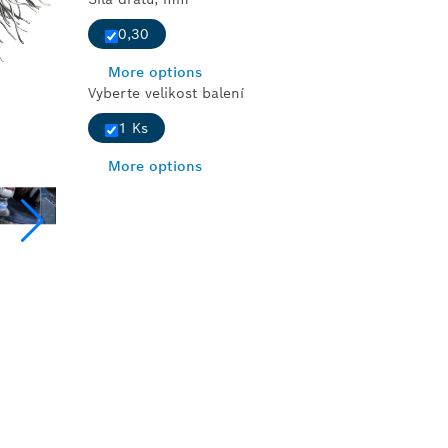
0,30
More options
Vyberte velikost balení
1 Ks
More options
 OCELI