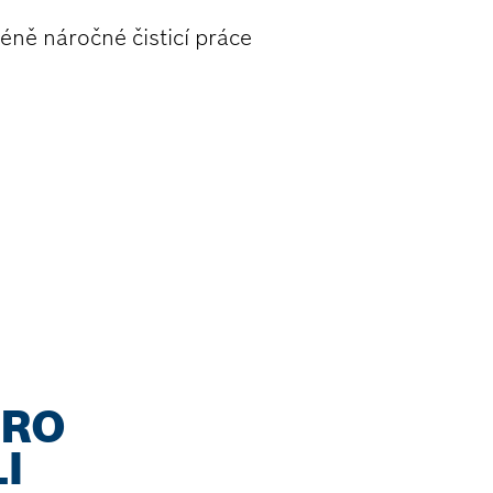
éně náročné čisticí práce
PRO
I