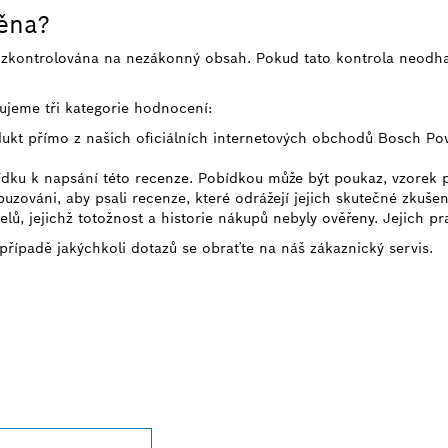
něna?
e zkontrolována na nezákonný obsah. Pokud tato kontrola neodh
ujeme tři kategorie hodnocení:
odukt přímo z našich oficiálních internetových obchodů Bosch Po
bídku k napsání této recenze. Pobídkou může být poukaz, vzorek
uzováni, aby psali recenze, které odrážejí jejich skutečné zkušen
telů, jejichž totožnost a historie nákupů nebyly ověřeny. Jejich p
 případě jakýchkoli dotazů se obraťte na náš zákaznický servis.
JBLIŽŠÍHO PRODE
SSIONAL