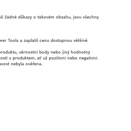
alí žádné důkazy o takovém obsahu, jsou všechny
wer Tools a zaplatil cenu dostupnou většině
 produktu, věrnostní body nebo jiný hodnotný
osti s produktem, ať už pozitivní nebo negativní.
ravost nebyla ověřena.
JCE