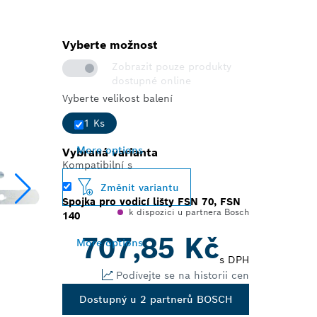
Vyberte možnost
Zobrazit pouze produkty
dostupné online
Vyberte velikost balení
1 Ks
More options
Vybraná varianta
Kompatibilní s
Změnit variantu
Spojka pro vodicí lišty FSN 70, FSN
k dispozici u partnera Bosch
140
707,85 Kč
More options
s DPH
Podívejte se na historii cen
Dostupný u 2 partnerů BOSCH