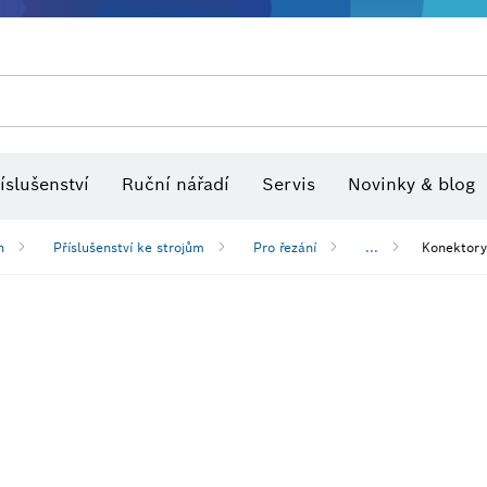
Optické nivelační přístroje
íslušenství
Ruční nářadí
Servis
Novinky & blog
h
Příslušenství ke strojům
Pro řezání
...
Konektory 