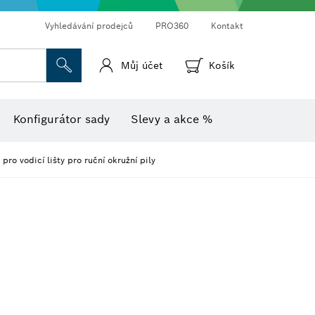
Vyhledávání prodejců
PRO360
Kontakt
Můj účet
Košík
Vlhkoměr s teploměrem
Termokamery a termodetektory
Konfigurátor sady
Slevy a akce %
pro vodicí lišty pro ruční okružní pily