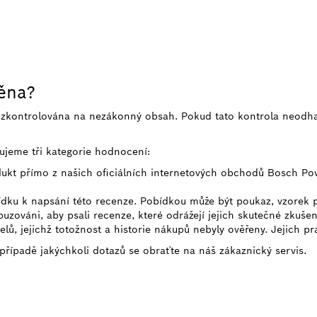
něna?
e zkontrolována na nezákonný obsah. Pokud tato kontrola neodh
ujeme tři kategorie hodnocení:
odukt přímo z našich oficiálních internetových obchodů Bosch Po
bídku k napsání této recenze. Pobídkou může být poukaz, vzorek
uzováni, aby psali recenze, které odrážejí jejich skutečné zkušen
telů, jejichž totožnost a historie nákupů nebyly ověřeny. Jejich p
 případě jakýchkoli dotazů se obraťte na náš zákaznický servis.