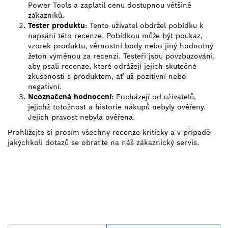
Power Tools a zaplatil cenu dostupnou většině
zákazníků.
Tester produktu
: Tento uživatel obdržel pobídku k
napsání této recenze. Pobídkou může být poukaz,
vzorek produktu, věrnostní body nebo jiný hodnotný
žeton výměnou za recenzi. Testeři jsou povzbuzováni,
aby psali recenze, které odrážejí jejich skutečné
zkušenosti s produktem, ať už pozitivní nebo
negativní.
Neoznačená hodnocení
: Pocházejí od uživatelů,
jejichž totožnost a historie nákupů nebyly ověřeny.
Jejich pravost nebyla ověřena.
Prohlížejte si prosím všechny recenze kriticky a v případě
jakýchkoli dotazů se obraťte na náš zákaznický servis.
VYHLEDEJ NEJBLIŽŠÍHO
PRODEJCE BOSCH
PROFESSIONAL