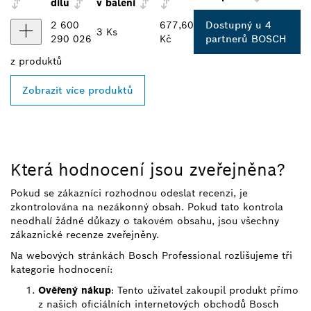
dílu
v balení
2 600
677,60
Dostupný u 4
3 Ks
290 026
Kč
partnerů BOSCH
z
produktů
Zobrazit více produktů
Která hodnocení jsou zveřejněna?
Pokud se zákazníci rozhodnou odeslat recenzi, je
zkontrolována na nezákonný obsah. Pokud tato kontrola
neodhalí žádné důkazy o takovém obsahu, jsou všechny
zákaznické recenze zveřejněny.
Na webových stránkách Bosch Professional rozlišujeme tři
kategorie hodnocení:
Ověřený nákup
: Tento uživatel zakoupil produkt přímo
z našich oficiálních internetových obchodů Bosch