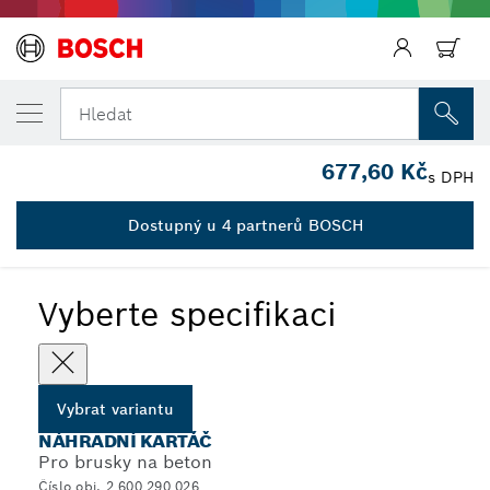
Zpět
ZVOLENÁ VARIANTA
Náhradní kartáč
Hledat
2 600 290 026
677,60 Kč
...
Náhradní kartáče pro brusky na beton
s DPH
Dostupný u 4 partnerů BOSCH
Vyberte specifikaci
Vybrat variantu
NÁHRADNÍ KARTÁČ
Pro brusky na beton
Číslo obj. 2 600 290 026