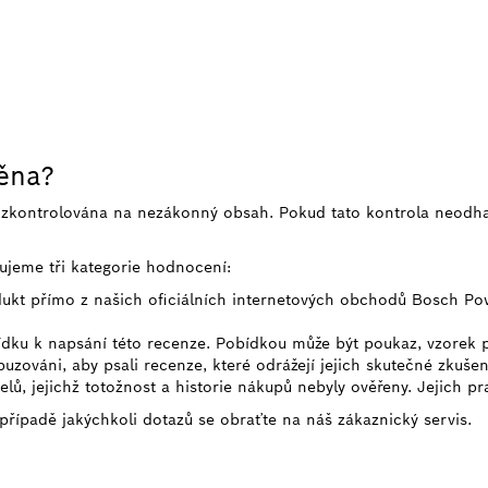
něna?
e zkontrolována na nezákonný obsah. Pokud tato kontrola neodh
ujeme tři kategorie hodnocení:
odukt přímo z našich oficiálních internetových obchodů Bosch Po
bídku k napsání této recenze. Pobídkou může být poukaz, vzorek
uzováni, aby psali recenze, které odrážejí jejich skutečné zkušen
telů, jejichž totožnost a historie nákupů nebyly ověřeny. Jejich p
 případě jakýchkoli dotazů se obraťte na náš zákaznický servis.