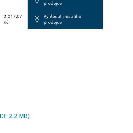
prodejce
2 017,07
Vyhledat místního
Kč
prodejce
PDF 2.2 MB)