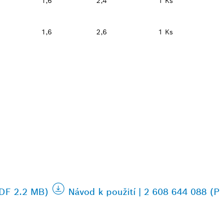
1,6
2,4
1 Ks
1,6
2,6
1 Ks
PDF 2.2 MB)
Návod k použití | 2 608 644 088 (