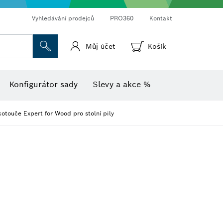
Vyhledávání prodejců
PRO360
Kontakt
Můj účet
Košík
Vlhkoměr s teploměrem
Termokamery a termodetektory
Konfigurátor sady
Slevy a akce %
kotouče Expert for Wood pro stolní pily