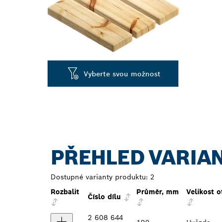
Vyberte svou možnost
PŘEHLED VARIA
Dostupné varianty produktu:
2
Rozbalit
Průměr, mm
Velikost 
Číslo dílu
2 608 644