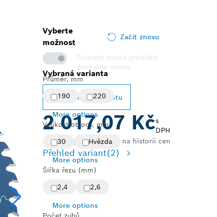
Vyberte
Začít znovu
možnost
Zobrazit pouze produkty
dostupné online
Vybraná varianta
Průměr, mm
190
220
Změnit variantu
More options
2 017,07 Kč
s
Velikost otvoru, mm
DPH
Podívejte se na historii cen
30
Hvězda
Přehled variant
(2)
More options
Šířka řezu (mm)
2,4
2,6
More options
Počet zubů