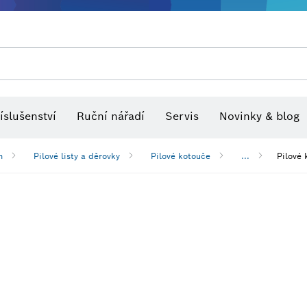
Optické nivelační přístroje
íslušenství
Ruční nářadí
Servis
Novinky & blog
h
Pilové listy a děrovky
Pilové kotouče
...
Pilové 