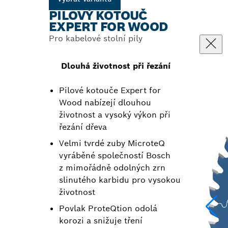
PILOVÝ KOTOUČ
EXPERT FOR WOOD
Pro kabelové stolní pily
Dlouhá životnost při řezání
Pilové kotouče Expert for
Wood nabízejí dlouhou
životnost a vysoký výkon při
řezání dřeva
Velmi tvrdé zuby MicroteQ
vyráběné společností Bosch
z mimořádně odolných zrn
slinutého karbidu pro vysokou
životnost
Povlak ProteQtion odolá
korozi a snižuje tření