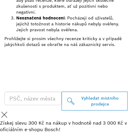
aby psali recenze, které odrážejí jejich skutečné
zkušenosti s produktem, ať už pozitivní nebo
negativní.
Neoznačená hodnocení
: Pocházejí od uživatelů,
jejichž totožnost a historie nákupů nebyly ověřeny.
Jejich pravost nebyla ověřena.
Prohlížejte si prosím všechny recenze kriticky a v případě
jakýchkoli dotazů se obraťte na náš zákaznický servis.
VYHLEDEJ NEJBLIŽŠÍHO
PRODEJCE BOSCH
PROFESSIONAL
Vyhledat místního
prodejce
Získej slevu 300 Kč na nákup v hodnotě nad 3 000 Kč v
oficiálním e-shopu Bosch!