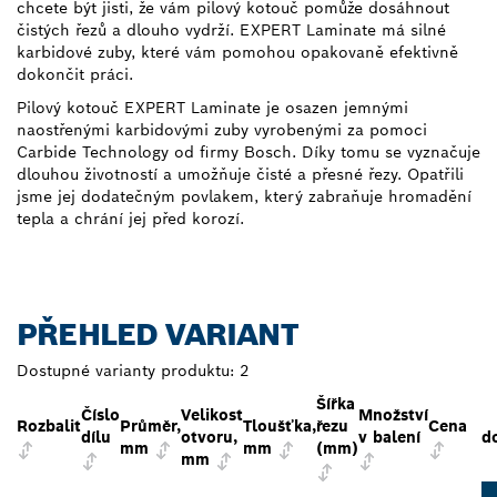
chcete být jisti, že vám pilový kotouč pomůže dosáhnout
čistých řezů a dlouho vydrží. EXPERT Laminate má silné
karbidové zuby, které vám pomohou opakovaně efektivně
dokončit práci.
Pilový kotouč EXPERT Laminate je osazen jemnými
naostřenými karbidovými zuby vyrobenými za pomoci
Carbide Technology od firmy Bosch. Díky tomu se vyznačuje
dlouhou životností a umožňuje čisté a přesné řezy. Opatřili
jsme jej dodatečným povlakem, který zabraňuje hromadění
tepla a chrání jej před korozí.
PŘEHLED VARIANT
Dostupné varianty produktu:
2
Šířka
Číslo
Velikost
Množství
Rozbalit
Průměr,
Tloušťka,
řezu
Cena
dílu
otvoru,
v balení
d
mm
mm
(mm)
mm