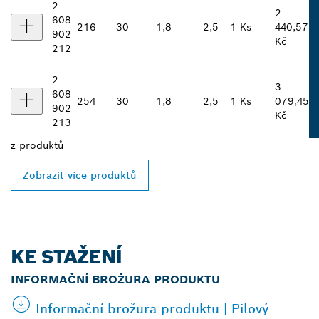
2
2
608
216
30
1,8
2,5
1 Ks
440,57
902
Kč
212
2
3
608
254
30
1,8
2,5
1 Ks
079,45
902
Kč
213
z
produktů
Zobrazit více produktů
KE STAŽENÍ
INFORMAČNÍ BROŽURA PRODUKTU
Informační brožura produktu | Pilový