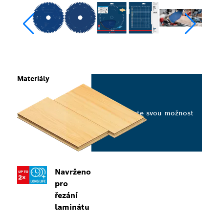
Materiály
Vyberte svou možnost
Navrženo
pro
řezání
laminátu