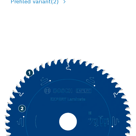
Přehled variant
(2)
DLOUHÁ ŽIVOTNOST PŘI
ŘEZÁNÍ LAMINÁTU