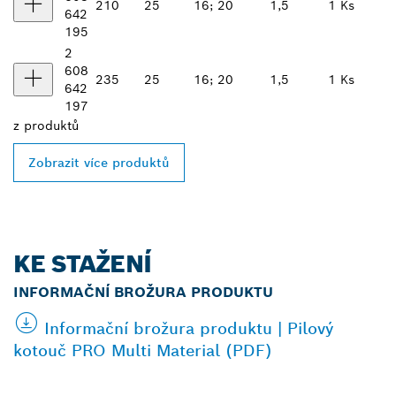
210
25
16; 20
1,5
1 Ks
642
195
2
608
235
25
16; 20
1,5
1 Ks
642
197
z
produktů
Zobrazit více produktů
KE STAŽENÍ
INFORMAČNÍ BROŽURA PRODUKTU
Informační brožura produktu | Pilový
kotouč PRO Multi Material (PDF)