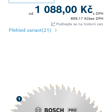
1 088,00 Kč
od
s DPH
899,17 Kč
bez DPH
Podívejte se na historii cen
Přehled variant
(21)
DLOUHÁ ŽIVOTNOST PŘI
ŘEZÁNÍ RŮZNÝCH
MATERIÁLŮ