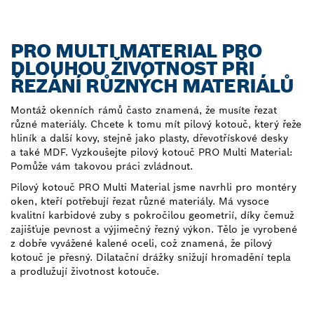
PRO MULTI MATERIAL PRO
DLOUHOU ŽIVOTNOST PŘI
ŘEZÁNÍ RŮZNÝCH MATERIÁLŮ
Montáž okenních rámů často znamená, že musíte řezat
různé materiály. Chcete k tomu mít pilový kotouč, který řeže
hliník a další kovy, stejně jako plasty, dřevotřískové desky
a také MDF. Vyzkoušejte pilový kotouč PRO Multi Material:
Pomůže vám takovou práci zvládnout.
Pilový kotouč PRO Multi Material jsme navrhli pro montéry
oken, kteří potřebují řezat různé materiály. Má vysoce
kvalitní karbidové zuby s pokročilou geometrií, díky čemuž
zajišťuje pevnost a výjimečný řezný výkon. Tělo je vyrobené
z dobře vyvážené kalené oceli, což znamená, že pilový
kotouč je přesný. Dilatační drážky snižují hromadění tepla
a prodlužují životnost kotouče.