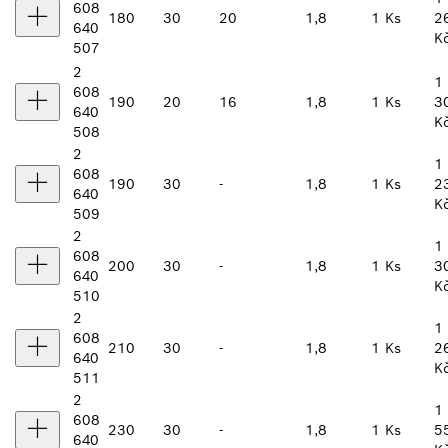
608
180
30
20
1,8
1 Ks
2
640
K
507
2
1
608
190
20
16
1,8
1 Ks
3
640
K
508
2
1
608
190
30
-
1,8
1 Ks
2
640
K
509
2
1
608
200
30
-
1,8
1 Ks
3
640
K
510
2
1
608
210
30
-
1,8
1 Ks
2
640
K
511
2
1
608
230
30
-
1,8
1 Ks
5
640