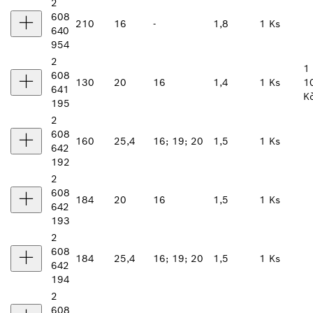
2
608
210
16
-
1,8
1 Ks
640
954
2
1
608
130
20
16
1,4
1 Ks
1
641
K
195
2
608
160
25,4
16; 19; 20
1,5
1 Ks
642
192
2
608
184
20
16
1,5
1 Ks
642
193
2
608
184
25,4
16; 19; 20
1,5
1 Ks
642
194
2
608