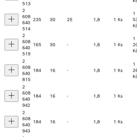
K
513
2
1
608
235
30
25
1,8
1 Ks
5
640
K
514
2
1
608
165
30
-
1,8
1 Ks
2
640
K
519
2
1
608
184
16
-
1,8
1 Ks
2
640
K
815
2
608
184
16
-
1,8
1 Ks
640
942
2
608
184
16
-
1,8
1 Ks
640
943