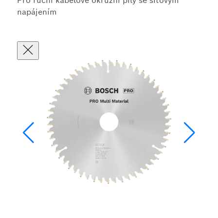
Pro ruční kabelové okružní pily se síťovým
napájením