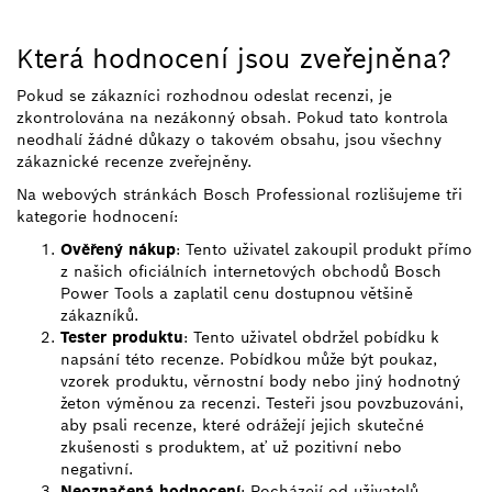
Která hodnocení jsou zveřejněna?
Pokud se zákazníci rozhodnou odeslat recenzi, je
zkontrolována na nezákonný obsah. Pokud tato kontrola
neodhalí žádné důkazy o takovém obsahu, jsou všechny
zákaznické recenze zveřejněny.
Na webových stránkách Bosch Professional rozlišujeme tři
kategorie hodnocení:
Ověřený nákup
: Tento uživatel zakoupil produkt přímo
z našich oficiálních internetových obchodů Bosch
Power Tools a zaplatil cenu dostupnou většině
zákazníků.
Tester produktu
: Tento uživatel obdržel pobídku k
napsání této recenze. Pobídkou může být poukaz,
vzorek produktu, věrnostní body nebo jiný hodnotný
žeton výměnou za recenzi. Testeři jsou povzbuzováni,
aby psali recenze, které odrážejí jejich skutečné
zkušenosti s produktem, ať už pozitivní nebo
negativní.
Neoznačená hodnocení
: Pocházejí od uživatelů,