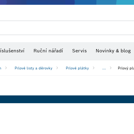
Optické nivelační přístroje
íslušenství
Ruční nářadí
Servis
Novinky & blog
h
Pilové listy a děrovky
Pilové plátky
...
Pilový p