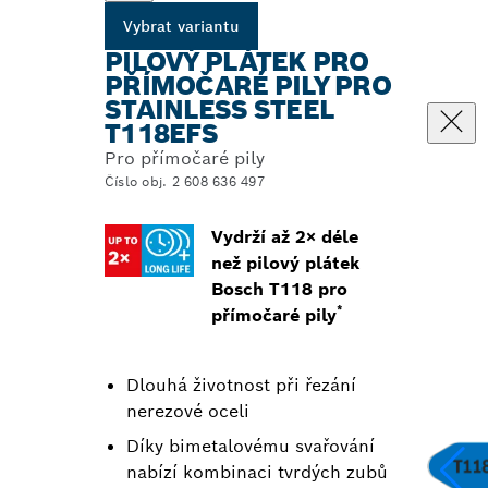
Vybrat variantu
PILOVÝ PLÁTEK PRO
PŘÍMOČARÉ PILY PRO
STAINLESS STEEL
T118EFS
Pro přímočaré pily
Číslo obj. 2 608 636 497
Vydrží až 2× déle
než pilový plátek
Bosch T118 pro
*
přímočaré pily
Dlouhá životnost při řezání
nerezové oceli
Díky bimetalovému svařování
nabízí kombinaci tvrdých zubů