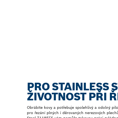
PRO STAINLESS S
ŽIVOTNOST PŘI 
Obrábíte kovy a potřebuje spolehlivý a odolný pil
pro řezání plných i děrovaných nerezových plechů