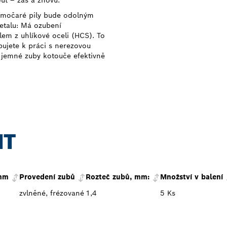
ut – zas a znovu.
římočaré pily bude odolným
metalu: Má ozubení
lem z uhlíkové oceli (HCS). To
ujete k práci s nerezovou
 a jemné zuby kotouče efektivně
NT
 mm
Provedení zubů
Rozteč zubů, mm:
Množství v balení
zvlněné, frézované
1,4
5 Ks