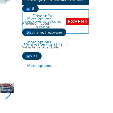
18
Dosáhněte
More options
EXPERT
špičkového výkonu
Provedení zubů
s řadou
zvlněné, frézované
More options
Přehled variant
(1)
Vyberte velikost balení
5 Ks
More options