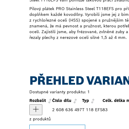
Steel T118EFS vám pomůže takovou práci zvládno
Pilový plátek PRO Stainless Steel T118EFS pro p
doplňkem každé kovodílny. Vyrobili jsme jej z bi
z rychlořezné oceli (HSS) spojené s pružnějším tě
znamená, že má pevnost a pružnost, kterou potřeb
ocelí. Zajistili jsme, aby frézované, zvlněné zuby
řezaly plechy z nerezové oceli silné 1,5 až 4 mm.
PŘEHLED VARIA
Dostupné varianty produktu:
1
Rozbalit
Číslo dílu
Typ
Celk. délka
2 608 636 497
T 118 EFS
83
z
produktů