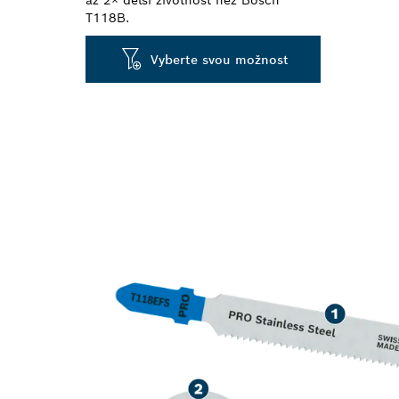
až 2× delší životnost než Bosch
T118B.
Vyberte svou možnost
DLOUHÁ ŽIVO
OCELI