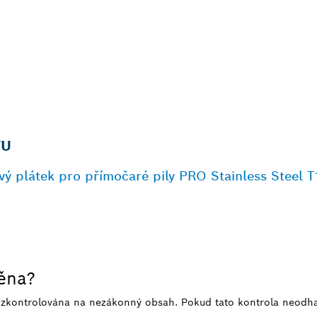
TU
ový plátek pro přímočaré pily PRO Stainless Steel
něna?
e zkontrolována na nezákonný obsah. Pokud tato kontrola neodh