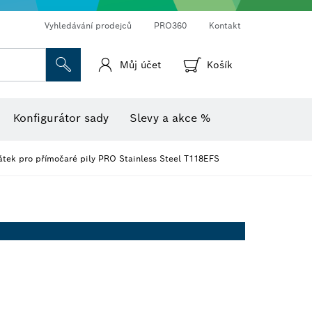
Vyhledávání prodejců
PRO360
Kontakt
Můj účet
Košík
Vlhkoměr s teploměrem
Termokamery a termodetektory
Konfigurátor sady
Slevy a akce %
látek pro přímočaré pily PRO Stainless Steel T118EFS