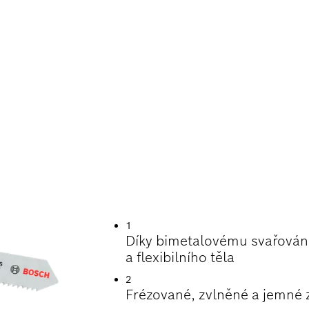
TNOST PŘI ŘEZÁNÍ
1
Díky bimetalovému svařování
a flexibilního těla
2
Frézované, zvlněné a jemné z