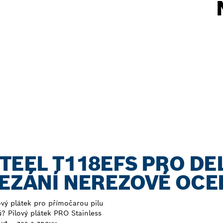
TEEL T118EFS PRO DE
ŘEZÁNÍ NEREZOVÉ OCE
ový plátek pro přímočarou pilu
? Pilový plátek PRO Stainless