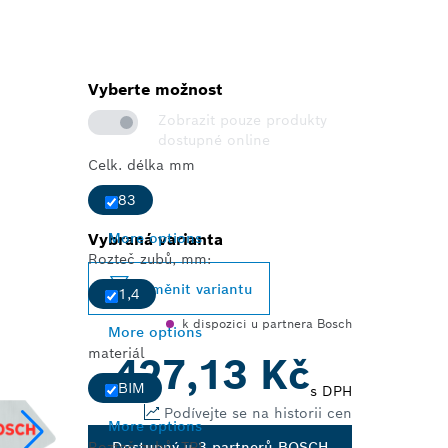
Vyberte možnost
Zobrazit pouze produkty
dostupné online
Celk. délka mm
83
Vybraná varianta
More options
Rozteč zubů, mm:
Změnit variantu
1,4
k dispozici u partnera Bosch
More options
materiál
427,13 Kč
BIM
s DPH
Podívejte se na historii cen
More options
Rozteč zubů, TPI
Dostupný u 3 partnerů BOSCH