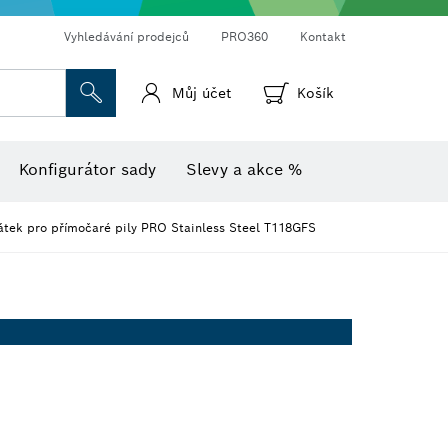
Vyhledávání prodejců
PRO360
Kontakt
Můj účet
Košík
Vlhkoměr s teploměrem
Termokamery a termodetektory
Konfigurátor sady
Slevy a akce %
látek pro přímočaré pily PRO Stainless Steel T118GFS