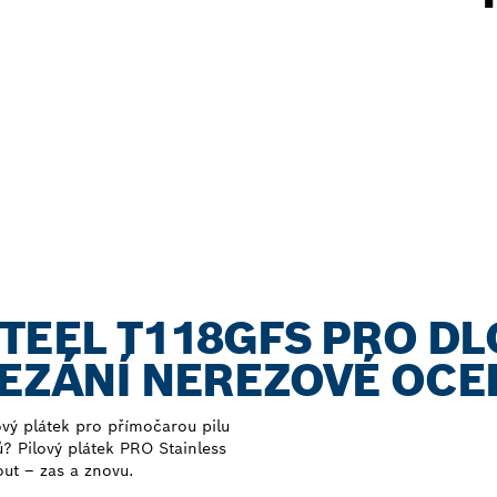
STEEL T118GFS PRO D
ŘEZÁNÍ NEREZOVÉ OCE
ový plátek pro přímočarou pilu
? Pilový plátek PRO Stainless
ut – zas a znovu.