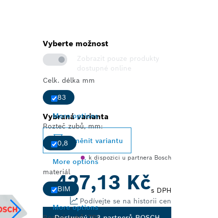
Vyberte možnost
Zobrazit pouze produkty
dostupné online
Celk. délka mm
83
Vybraná varianta
More options
Rozteč zubů, mm:
Změnit variantu
0,8
k dispozici u partnera Bosch
More options
materiál
427,13 Kč
BIM
s DPH
Podívejte se na historii cen
More options
Rozteč zubů, TPI
Dostupný u 3 partnerů BOSCH