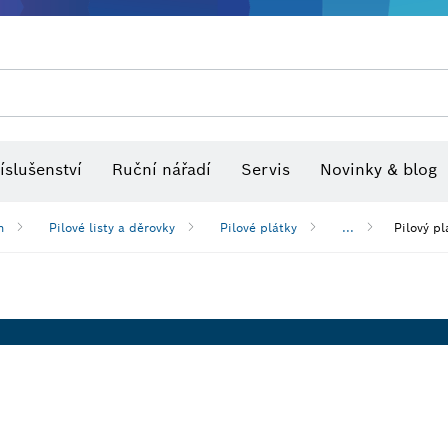
Optické nivelační přístroje
íslušenství
Ruční nářadí
Servis
Novinky & blog
h
Pilové listy a děrovky
Pilové plátky
...
Pilový p