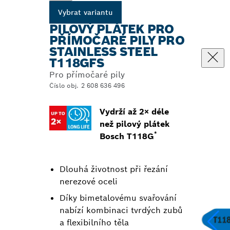
Vybrat variantu
PILOVÝ PLÁTEK PRO
PŘÍMOČARÉ PILY PRO
STAINLESS STEEL
T118GFS
Pro přímočaré pily
Číslo obj. 2 608 636 496
Vydrží až 2× déle
než pilový plátek
*
Bosch T118G
Dlouhá životnost při řezání
nerezové oceli
Díky bimetalovému svařování
nabízí kombinaci tvrdých zubů
a flexibilního těla