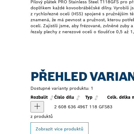
Pilový plátek PRO Stainless Steel T118GFS pro p
doplňkem každé kovoobráběčské dílny. Vyrobili js
z rychlořezné oceli (HSS) spojené s pružnějším tě
znamená, že má pevnost a pružnost, kterou potřeb
ocelí. Zajistili jsme, aby frézované, zvlněné zuby
řezaly plechy z nerezové oceli o tloušťce 0,5 až 
PŘEHLED VARIA
Dostupné varianty produktu:
1
Rozbalit
Číslo dílu
Typ
Celk. délka
2 608 636 496
T 118 GFS
83
z
produktů
Zobrazit více produktů