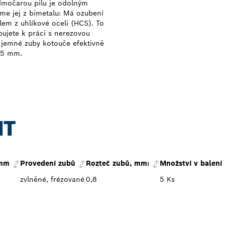
římočarou pilu je odolným
me jej z bimetalu: Má ozubení
lem z uhlíkové oceli (HCS). To
ujete k práci s nerezovou
 a jemné zuby kotouče efektivně
1,5 mm.
NT
 mm
Provedení zubů
Rozteč zubů, mm:
Množství v balení
zvlněné, frézované
0,8
5 Ks