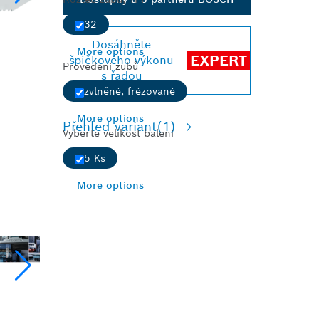
32
Dosáhněte
More options
EXPERT
špičkového výkonu
Provedení zubů
s řadou
zvlněné, frézované
More options
Přehled variant
(1)
Vyberte velikost balení
5 Ks
More options