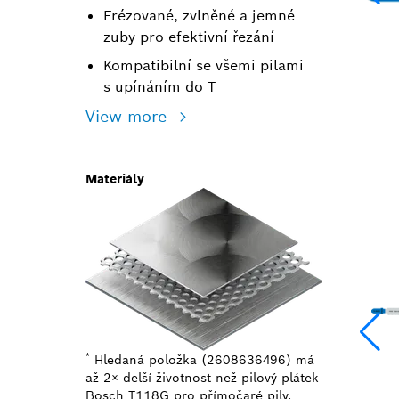
Frézované, zvlněné a jemné
zuby pro efektivní řezání
Kompatibilní se všemi pilami
s upínáním do T
View more
Materiály
*
Hledaná položka (2608636496) má
až 2× delší životnost než pilový plátek
Bosch T118G pro přímočaré pily.