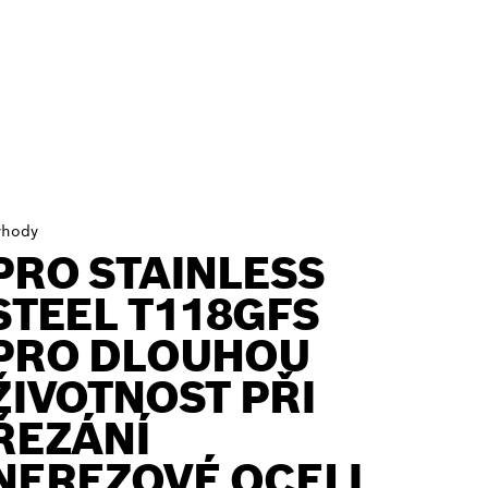
ýhody
PRO STAINLESS
STEEL T118GFS
PRO DLOUHOU
ŽIVOTNOST PŘI
ŘEZÁNÍ
NEREZOVÉ OCELI