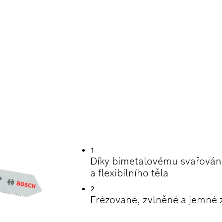
TNOST PŘI ŘEZÁNÍ
1
Díky bimetalovému svařování
a flexibilního těla
2
Frézované, zvlněné a jemné z