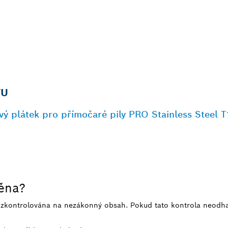
TU
ový plátek pro přímočaré pily PRO Stainless Steel
něna?
e zkontrolována na nezákonný obsah. Pokud tato kontrola neodh