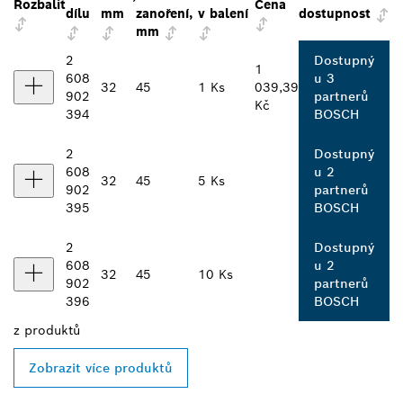
Rozbalit
Cena
dílu
mm
zanoření,
v balení
dostupnost
mm
2
Dostupný
1
608
u 3
32
45
1 Ks
039,39
902
partnerů
Kč
394
BOSCH
2
Dostupný
608
u 2
32
45
5 Ks
902
partnerů
395
BOSCH
2
Dostupný
608
u 2
32
45
10 Ks
902
partnerů
396
BOSCH
z
produktů
Zobrazit více produktů