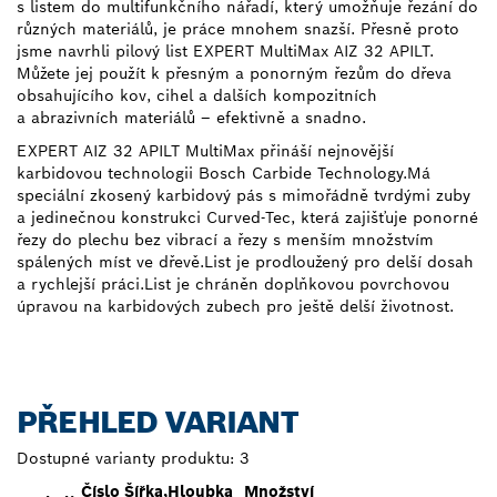
s listem do multifunkčního nářadí, který umožňuje řezání do
různých materiálů, je práce mnohem snazší. Přesně proto
jsme navrhli pilový list EXPERT MultiMax AIZ 32 APILT.
Můžete jej použít k přesným a ponorným řezům do dřeva
obsahujícího kov, cihel a dalších kompozitních
a abrazivních materiálů – efektivně a snadno.
EXPERT AIZ 32 APILT MultiMax přináší nejnovější
karbidovou technologii Bosch Carbide Technology.Má
speciální zkosený karbidový pás s mimořádně tvrdými zuby
a jedinečnou konstrukci Curved-Tec, která zajišťuje ponorné
řezy do plechu bez vibrací a řezy s menším množstvím
spálených míst ve dřevě.List je prodloužený pro delší dosah
a rychlejší práci.List je chráněn doplňkovou povrchovou
úpravou na karbidových zubech pro ještě delší životnost.
PŘEHLED VARIANT
Dostupné varianty produktu:
3
Číslo
Šířka,
Hloubka
Množství