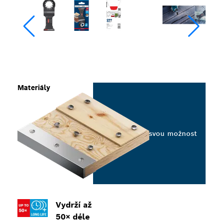
Materiály
Vyberte svou možnost
Vydrží až
50× déle