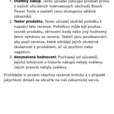
Ověřený nákup
: Tento uživatel zakoupil produkt přímo
z našich oficiálních internetových obchodů Bosch
Power Tools a zaplatil cenu dostupnou většině
zákazníků.
Tester produktu
: Tento uživatel obdržel pobídku k
napsání této recenze. Pobídkou může být poukaz,
vzorek produktu, věrnostní body nebo jiný hodnotný
žeton výměnou za recenzi. Testeři jsou povzbuzováni,
aby psali recenze, které odrážejí jejich skutečné
zkušenosti s produktem, ať už pozitivní nebo
negativní.
Neoznačená hodnocení
: Pocházejí od uživatelů,
jejichž totožnost a historie nákupů nebyly ověřeny.
Jejich pravost nebyla ověřena.
Prohlížejte si prosím všechny recenze kriticky a v případě
jakýchkoli dotazů se obraťte na náš zákaznický servis.
VYHLEDEJ NEJBLIŽŠÍHO
PRODEJCE BOSCH