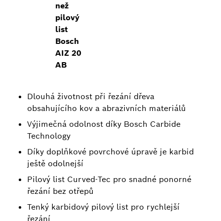
než
pilový
list
Bosch
AIZ 20
AB
Dlouhá životnost při řezání dřeva
obsahujícího kov a abrazivních materiálů
Výjimečná odolnost díky Bosch Carbide
Technology
Díky doplňkové povrchové úpravě je karbid
ještě odolnejší
Pilový list Curved-Tec pro snadné ponorné
řezání bez otřepů
Tenký karbidový pilový list pro rychlejší
řezání