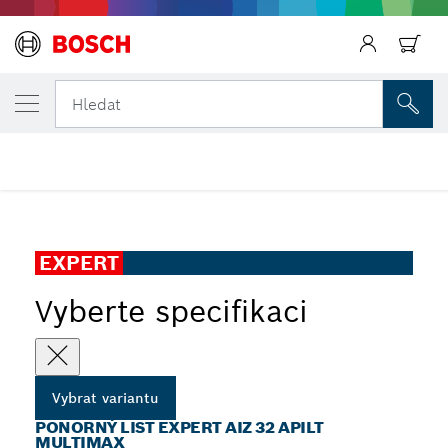
ZVOLENÁ VARIANTA
Zpět
Ponorný list EXPERT AIZ 32 APILT MultiMa
Hledat
...
Ponorný list EXPERT AIZ 32 APILT MultiMax
Zpět
EXPERT
Vyberte specifikaci
Vybrat variantu
PONORNÝ LIST EXPERT AIZ 32 APILT
MULTIMAX