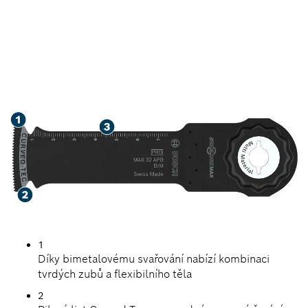
RYCHLÉ ŘEZÁNÍ DŘEVA,
MĚKKÝCH KOVŮ
A PLASTŮ
1
Díky bimetalovému svařování nabízí kombinaci
tvrdých zubů a flexibilního těla
2