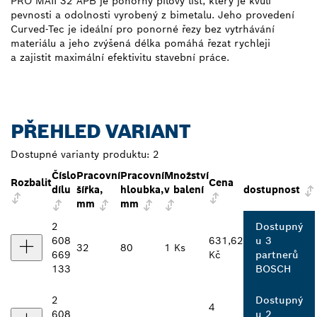
PRO MAII 32 APB je ponorný pilový list, který je kvůli
pevnosti a odolnosti vyrobený z bimetalu. Jeho provedení
Curved-Tec je ideální pro ponorné řezy bez vytrhávání
materiálu a jeho zvýšená délka pomáhá řezat rychleji
a zajistit maximální efektivitu stavební práce.
PŘEHLED VARIANT
Dostupné varianty produktu:
2
Číslo
Pracovní
Pracovní
Množství
Rozbalit
Cena
dílu
šířka,
hloubka,
v balení
dostupnost
mm
mm
2
Dostupný
608
631,62
u 3
32
80
1 Ks
669
Kč
partnerů
133
BOSCH
2
Dostupný
4
608
u 2