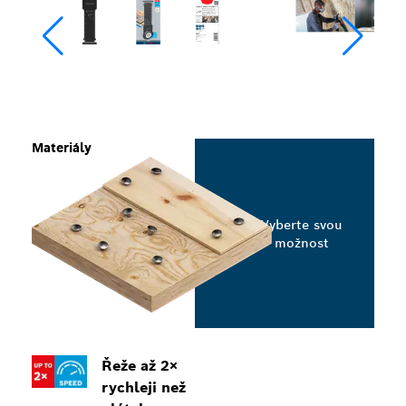
Materiály
Vyberte svou
možnost
Řeže až 2×
rychleji než