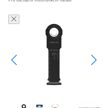
Pro oscilační multifunkční nářadí