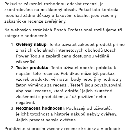
Pokud se zákazníci rozhodnou odeslat recenzi, je
zkontrolována na nezákonný obsah. Pokud tato kontrola
neodhalí žádné důkazy o takovém obsahu, jsou všechny
zákaznické recenze zveřejněny.
Na webových stránkách Bosch Professional rozlišujeme tři
kategorie hodnocení:
Ověřený nákup
: Tento uživatel zakoupil produkt přímo
z našich oficiálních internetových obchodů Bosch
Power Tools a zaplatil cenu dostupnou většině
zákazníků.
Tester produktu
: Tento uživatel obdržel pobídku k
napsání této recenze. Pobídkou může být poukaz,
vzorek produktu, věrnostní body nebo jiný hodnotný
žeton výměnou za recenzi. Testeři jsou povzbuzováni,
aby psali recenze, které odrážejí jejich skutečné
zkušenosti s produktem, ať už pozitivní nebo
negativní.
Neoznačená hodnocení
: Pocházejí od uživatelů,
jejichž totožnost a historie nákupů nebyly ověřeny.
Jejich pravost nebyla ověřena.
Prohlížejte si prosím všechny recenze kriticky a v případě