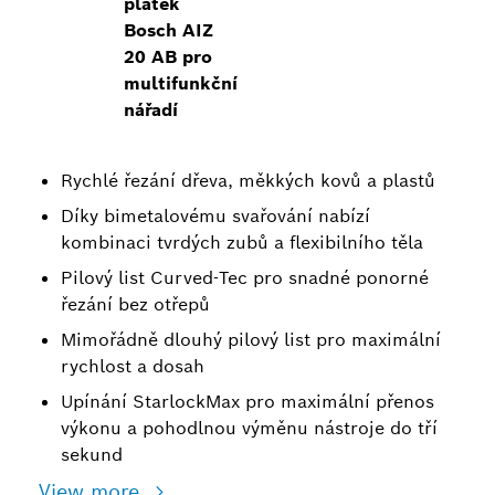
plátek
Bosch AIZ
20 AB pro
multifunkční
nářadí
Rychlé řezání dřeva, měkkých kovů a plastů
Díky bimetalovému svařování nabízí
kombinaci tvrdých zubů a flexibilního těla
Pilový list Curved-Tec pro snadné ponorné
řezání bez otřepů
Mimořádně dlouhý pilový list pro maximální
rychlost a dosah
Upínání StarlockMax pro maximální přenos
výkonu a pohodlnou výměnu nástroje do tří
sekund
View more