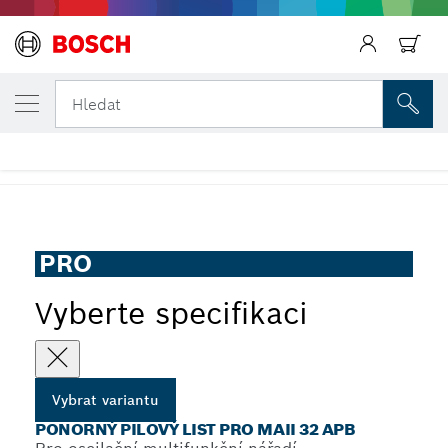
ZVOLENÁ VARIANTA
Ponorný pilový list PRO MAII 32 APB
Hledat
...
Ponorný pilový list PRO MAII 32 APB
PRO
Vyberte specifikaci
Vybrat variantu
PONORNÝ PILOVÝ LIST PRO MAII 32 APB