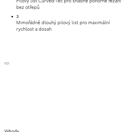
Pilový list Curved-Tec pro snadné ponorné řezání
bez otřepů
3
Mimořádně dlouhý pilový list pro maximální
rychlost a dosah
Výhody