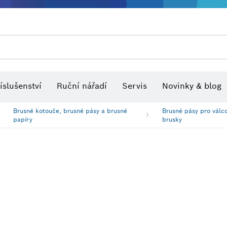
Optické nivelační přístroje
íslušenství
Ruční nářadí
Servis
Novinky & blog
Brusné kotouče, brusné pásy a brusné
Brusné pásy pro válc
papíry
brusky