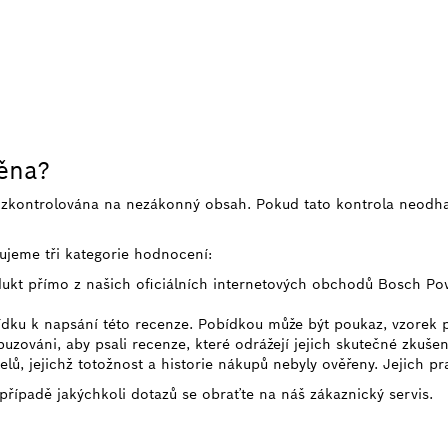
něna?
e zkontrolována na nezákonný obsah. Pokud tato kontrola neodh
ujeme tři kategorie hodnocení:
odukt přímo z našich oficiálních internetových obchodů Bosch Po
bídku k napsání této recenze. Pobídkou může být poukaz, vzorek
uzováni, aby psali recenze, které odrážejí jejich skutečné zkušen
telů, jejichž totožnost a historie nákupů nebyly ověřeny. Jejich p
 případě jakýchkoli dotazů se obraťte na náš zákaznický servis.