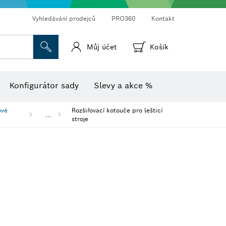
Vyhledávání prodejců
PRO360
Kontakt
Můj účet
Košík
Vlhkoměr s teploměrem
Termokamery a termodetektory
Konfigurátor sady
Slevy a akce %
ové
Rozšiřovací kotouče pro lešticí
...
stroje