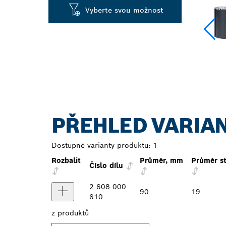
Vyberte svou možnost
PŘEHLED VARIA
Dostupné varianty produktu:
1
Rozbalit
Průměr, mm
Průměr s
Číslo dílu
2 608 000
90
19
610
z
produktů