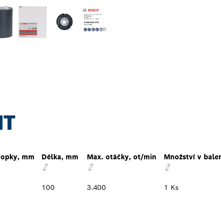
NT
topky, mm
Délka, mm
Max. otáčky, ot/min
Množství v bale
100
3.400
1 Ks