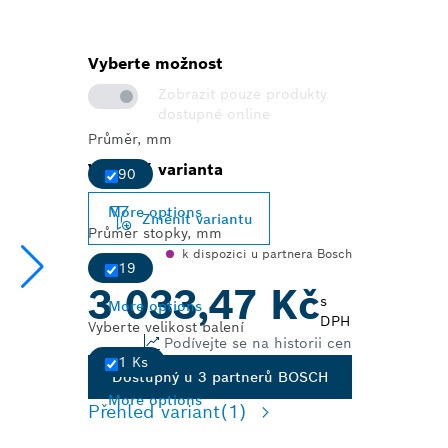
Vyberte možnost
Zobrazit pouze produkty
dostupné online
Průměr, mm
Vybraná varianta
90
More options
Změnit variantu
Průměr stopky, mm
k dispozici u partnera Bosch
19
3 033,47 Kč
s
More options
DPH
Vyberte velikost balení
Podívejte se na historii cen
1 Ks
Dostupný u 3 partnerů BOSCH
More options
Přehled variant
(1)