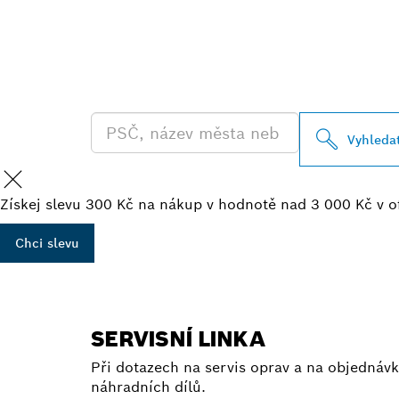
VYHLEDEJ NE
BOSCH PROFE
Vyhleda
Získej slevu 300 Kč na nákup v hodnotě nad 3 000 Kč v o
Chci slevu
SERVISNÍ LINKA
Při dotazech na servis oprav a na objednávk
náhradních dílů.