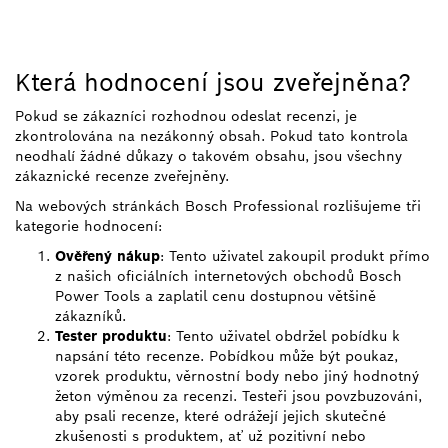
Která hodnocení jsou zveřejněna?
Pokud se zákazníci rozhodnou odeslat recenzi, je
zkontrolována na nezákonný obsah. Pokud tato kontrola
neodhalí žádné důkazy o takovém obsahu, jsou všechny
zákaznické recenze zveřejněny.
Na webových stránkách Bosch Professional rozlišujeme tři
kategorie hodnocení:
Ověřený nákup
: Tento uživatel zakoupil produkt přímo
z našich oficiálních internetových obchodů Bosch
Power Tools a zaplatil cenu dostupnou většině
zákazníků.
Tester produktu
: Tento uživatel obdržel pobídku k
napsání této recenze. Pobídkou může být poukaz,
vzorek produktu, věrnostní body nebo jiný hodnotný
žeton výměnou za recenzi. Testeři jsou povzbuzováni,
aby psali recenze, které odrážejí jejich skutečné
zkušenosti s produktem, ať už pozitivní nebo