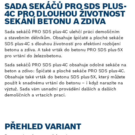
SADA SEKÁČŮ PRO SDS PLUS-
4C PRO DLOUHOU ŽIVOTNOST
SEKÁNÍ BETONU A ZDIVA
Sada sekáčů PRO SDS plus-4C ulehčí práci demoličním
a stavebním dělníkům. Obsahuje špičaté a ploché sekáče
SDS plus-4C s dlouhou životností pro efektivní rozbíjení
betonu a zdiva. A také vrták do betonu PRO SDS plus-5X
pro vrtání do železobetonu.
Sada sekáčů PRO SDS plus-4C obsahuje odolné sekáče na
beton a zdivo: Špičaté a ploché sekáče PRO SDS plus-4C.
Obsahuje také vrták do betonu SDS plus-5X, který můžete
použít k snadnému vrtání do betonu – i když narazíte na
výztuž. Sada vám usnadní provádění dalších a dalších
demoličních a vrtacích prací.
PŘEHLED VARIANT