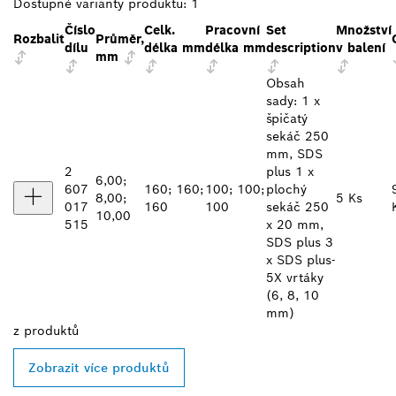
Dostupné varianty produktu:
1
Číslo
Celk.
Pracovní
Set
Množství
Rozbalit
Průměr,
dílu
délka mm
délka mm
description
v balení
mm
Obsah
sady: 1 x
špičatý
sekáč 250
mm, SDS
2
plus 1 x
6,00;
607
160; 160;
100; 100;
plochý
8,00;
5 Ks
017
160
100
sekáč 250
10,00
515
x 20 mm,
SDS plus 3
x SDS plus-
5X vrtáky
(6, 8, 10
mm)
z
produktů
Zobrazit více produktů