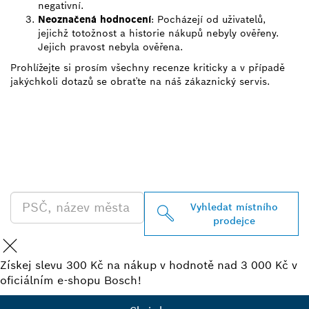
negativní.
Neoznačená hodnocení
: Pocházejí od uživatelů,
jejichž totožnost a historie nákupů nebyly ověřeny.
Jejich pravost nebyla ověřena.
Prohlížejte si prosím všechny recenze kriticky a v případě
jakýchkoli dotazů se obraťte na náš zákaznický servis.
VYHLEDEJ NEJBLIŽŠÍHO
PRODEJCE BOSCH
PROFESSIONAL
Vyhledat místního
prodejce
Získej slevu 300 Kč na nákup v hodnotě nad 3 000 Kč v
oficiálním e-shopu Bosch!