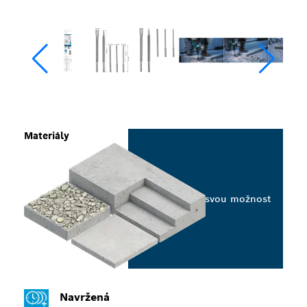
Materiály
Vyberte svou možnost
Navržená