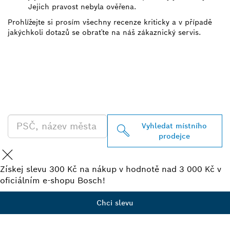
Jejich pravost nebyla ověřena.
Prohlížejte si prosím všechny recenze kriticky a v případě
jakýchkoli dotazů se obraťte na náš zákaznický servis.
VYHLEDEJ NEJBLIŽŠÍHO
PRODEJCE BOSCH
PROFESSIONAL
Vyhledat místního
prodejce
Získej slevu 300 Kč na nákup v hodnotě nad 3 000 Kč v
oficiálním e-shopu Bosch!
Chci slevu