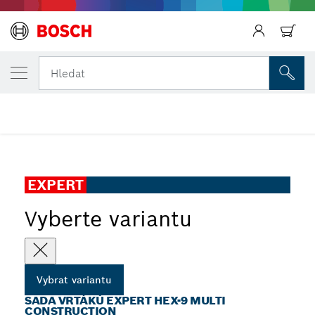
Zpět
ZVOLENÁ VARIANTA
Zpět
Sada vrtáků EXPERT HEX-9 Multi Construct
Hledat
...
Sada vrtáků EXPERT HEX-9 Multi Construction
Zpět
EXPERT
Vyberte variantu
Vybrat variantu
SADA VRTÁKŮ EXPERT HEX-9 MULTI
CONSTRUCTION