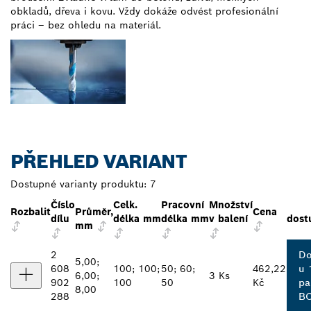
obkladů, dřeva i kovu. Vždy dokáže odvést profesionální
práci – bez ohledu na materiál.
PŘEHLED VARIANT
Dostupné varianty produktu:
7
Číslo
Celk.
Pracovní
Množství
Rozbalit
Průměr,
Cena
dílu
délka mm
délka mm
v balení
dost
mm
2
Do
5,00;
608
100; 100;
50; 60;
462,22
u 
6,00;
3 Ks
902
100
50
Kč
pa
8,00
288
B