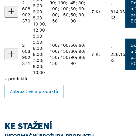
2
90; 100;
45; 50;
Do
6,00;
1
608
100; 100;
60; 60;
u 
6,00;
7 Ks
314,06
902
100; 150;
50; 90;
pa
8,00;
Kč
370
150
90
B
10,00;
12,00
5,00;
5,50;
2
100; 100;
50; 60;
Do
6,00;
1
608
100; 150;
60; 90;
u 
6,00;
7 Ks
228,15
902
150; 150;
90; 90;
pa
7,00;
Kč
371
150
90
B
8,00;
10,00
z
produktů
Zobrazit více produktů
KE STAŽENÍ
INFORMAČNÍ BROŽURA PRODUKTU