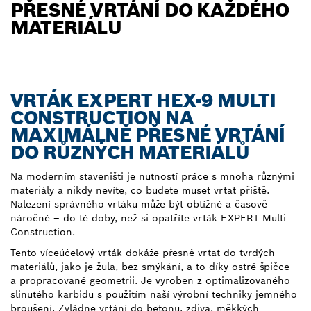
PŘESNÉ VRTÁNÍ DO KAŽDÉHO
MATERIÁLU
VRTÁK EXPERT HEX-9 MULTI
CONSTRUCTION NA
MAXIMÁLNĚ PŘESNÉ VRTÁNÍ
DO RŮZNÝCH MATERIÁLŮ
Na moderním staveništi je nutností práce s mnoha různými
materiály a nikdy nevíte, co budete muset vrtat příště.
Nalezení správného vrtáku může být obtížné a časově
náročné – do té doby, než si opatříte vrták EXPERT Multi
Construction.
Tento víceúčelový vrták dokáže přesně vrtat do tvrdých
materiálů, jako je žula, bez smýkání, a to díky ostré špičce
a propracované geometrii. Je vyroben z optimalizovaného
slinutého karbidu s použitím naší výrobní techniky jemného
broušení. Zvládne vrtání do betonu, zdiva, měkkých