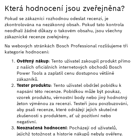
Která hodnocení jsou zveřejněna?
Pokud se zákazníci rozhodnou odeslat recenzi, je
zkontrolována na nezákonný obsah. Pokud tato kontrola
neodhalí žádné důkazy o takovém obsahu, jsou všechny
zákaznické recenze zveřejněny.
Na webových stránkách Bosch Professional rozlišujeme tři
kategorie hodnocení:
Ověřený nákup
: Tento uživatel zakoupil produkt přímo
z našich oficiálních internetových obchodů Bosch
Power Tools a zaplatil cenu dostupnou většině
zákazníků.
Tester produktu
: Tento uživatel obdržel pobídku k
napsání této recenze. Pobídkou může být poukaz,
vzorek produktu, věrnostní body nebo jiný hodnotný
žeton výměnou za recenzi. Testeři jsou povzbuzováni,
aby psali recenze, které odrážejí jejich skutečné
zkušenosti s produktem, ať už pozitivní nebo
negativní.
Neoznačená hodnocení
: Pocházejí od uživatelů,
jejichž totožnost a historie nákupů nebyly ověřeny.