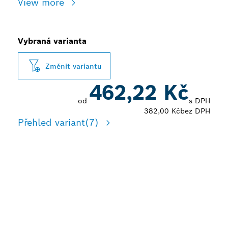
View more
Vybraná varianta
Změnit variantu
462,22 Kč
od
s DPH
382,00 Kč
bez DPH
Přehled variant
(7)
VYSOKÁ PŘESNOST PŘI
VRTÁNÍ RŮZNORODÝCH
MATERIÁLŮ