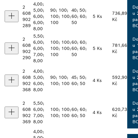
4,00;
2
Do
5,00;
90; 100;
40; 50;
608
736,89
u 
6,00;
100; 100;
60; 60;
5 Ks
902
Kč
pa
6,00;
100
50
289
B
8,00
5,50;
2
Do
6,00;
100; 100;
60; 60;
608
781,66
u 
6,00;
100; 100;
60; 60;
5 Ks
902
Kč
pa
7,00;
100
50
290
B
8,00
2
4,00;
Do
608
5,00;
90; 100;
45; 50;
592,90
u 
4 Ks
902
6,00;
100; 100
60; 50
Kč
pa
368
8,00
B
2
5,50;
Do
608
6,00;
100; 100;
60; 60;
620,73
u 
4 Ks
902
7,00;
100; 100
60; 50
Kč
pa
369
8,00
B
4,00;
5,00;