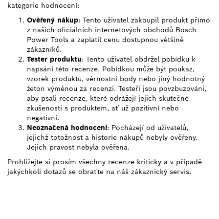
kategorie hodnocení:
Ověřený nákup
: Tento uživatel zakoupil produkt přímo
z našich oficiálních internetových obchodů Bosch
Power Tools a zaplatil cenu dostupnou většině
zákazníků.
Tester produktu
: Tento uživatel obdržel pobídku k
napsání této recenze. Pobídkou může být poukaz,
vzorek produktu, věrnostní body nebo jiný hodnotný
žeton výměnou za recenzi. Testeři jsou povzbuzováni,
aby psali recenze, které odrážejí jejich skutečné
zkušenosti s produktem, ať už pozitivní nebo
negativní.
Neoznačená hodnocení
: Pocházejí od uživatelů,
jejichž totožnost a historie nákupů nebyly ověřeny.
Jejich pravost nebyla ověřena.
Prohlížejte si prosím všechny recenze kriticky a v případě
jakýchkoli dotazů se obraťte na náš zákaznický servis.
VYHLEDEJ NEJBLIŽŠÍHO