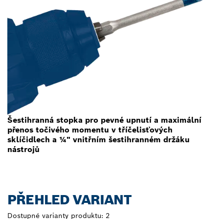
Šestihranná stopka pro pevné upnutí a maximální
přenos točivého momentu v tříčelisťových
sklíčidlech a ¼" vnitřním šestihranném držáku
nástrojů
PŘEHLED VARIANT
Dostupné varianty produktu:
2