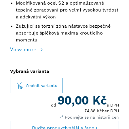
Modifikovaná ocel S2 a optimalizované
tepelné zpracování pro velmi vysokou tvrdost
a adekvátní výkon
Zužující se torzní zóna nástavce bezpečně
absorbuje špičková maxima krouticího
momentu
View more
Vybraná varianta
Změnit variantu
90,00 Kč
od
s DPH
74,38 Kč
bez DPH
Podívejte se na historii cen
Buďte produktivnější s řadou