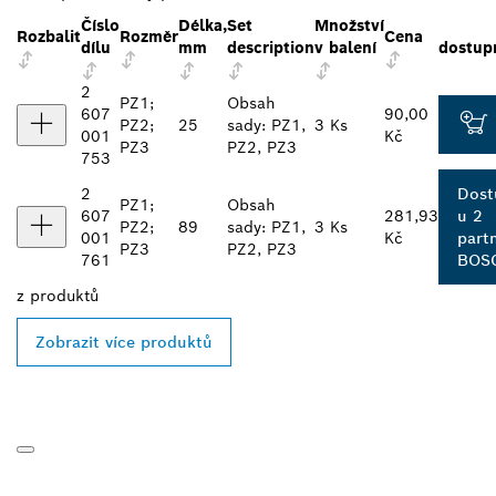
Číslo
Délka,
Set
Množství
Rozbalit
Rozměr
Cena
dílu
mm
description
v balení
dostup
2
PZ1;
Obsah
607
90,00
PZ2;
25
sady: PZ1,
3 Ks
001
Kč
PZ3
PZ2, PZ3
753
2
Dost
PZ1;
Obsah
607
281,93
u 2
PZ2;
89
sady: PZ1,
3 Ks
001
Kč
part
PZ3
PZ2, PZ3
761
BOS
z
produktů
Zobrazit více produktů