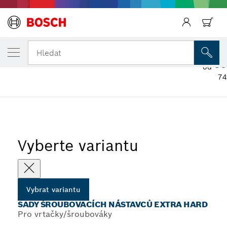
Zpět
ZVOLENÁ VARIANTA
Sady šroubovacích nástavců Extra Hard
Hledat
90
od
74
...
Sady Extra Hard šroubovacích nástavců, Pozidriv
Vyberte variantu
Vybrat variantu
SADY ŠROUBOVACÍCH NÁSTAVCŮ EXTRA HARD
Pro vrtačky/šroubováky