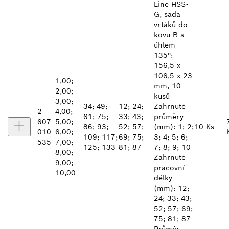
Line HSS-
G, sada
vrtáků do
kovu B s
úhlem
135°:
156,5 x
106,5 x 23
1,00;
mm, 10
2,00;
kusů
3,00;
34; 49;
12; 24;
Zahrnuté
2
4,00;
61; 75;
33; 43;
průměry
607
5,00;
86; 93;
52; 57;
(mm): 1; 2;
10 Ks
010
6,00;
109; 117;
69; 75;
3; 4; 5; 6;
535
7,00;
125; 133
81; 87
7; 8; 9; 10
8,00;
Zahrnuté
9,00;
pracovní
10,00
délky
(mm): 12;
24; 33; 43;
52; 57; 69;
75; 81; 87
Průměr