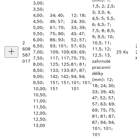
3,00;
1,5; 2; 2,5;
3,50;
3; 3,5; 4;
4,00;
34; 40;
12; 18;
4,5; 5; 5,5;
4,50;
49; 57;
24; 30;
6; 6,5; 7;
5,00;
61; 70;
33; 39;
7,5; 8; 8,5;
5,50;
75; 80;
43; 47;
9; 9,5; 10;
6,00;
86; 93;
52; 57;
2
10,5; 11;
6,50;
93; 101;
57; 63;
608
11,5; 12;
7,00;
109; 109;
69; 69;
25 Ks
587
12,5; 13,
7,50;
117; 117;
75; 75;
017
zahrnuté
8,00;
125; 125;
81; 81;
pracovní
8,50;
133; 133;
87; 87;
délky
9,00;
142; 142;
94; 94;
(mm): 12;
9,50;
151; 151;
101; 101;
18; 24; 30;
10,00;
151
101
33; 39; 43;
10,50;
47; 52; 57;
11,00;
57; 63; 69;
11,50;
69; 75; 75;
12,00;
81; 81; 87;
12,50;
87; 94; 94;
13,00
101; 101;
101