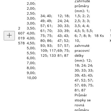
Zahrnuté
2,00;
průměry
2,00;
(mm): 1;
2,50;
34; 40;
12; 18;
1,5; 2; 2;
3,00;
49; 49;
24; 24;
2,5; 3; 3;
3,00;
57; 61;
30; 33;
3,5; 4; 4;
2
3,50;
61; 70;
33; 39;
4,5; 5; 5,5;
607
4,00;
75; 75;
43; 43;
6; 7; 8; 9;
18 Ks
019
4,00;
80; 86;
47; 52;
10,
578
4,50;
93; 93;
57; 57;
zahrnuté
5,00;
109; 117;
69; 75;
pracovní
5,50;
125; 133
81; 87
délky
6,00;
(mm): 12;
7,00;
18; 24; 24;
8,00;
30; 33; 33;
9,00;
39; 43; 43;
10,00
47; 52; 57;
57; 69; 75;
81; 87
Průměr
stopky se
rovná
průměru