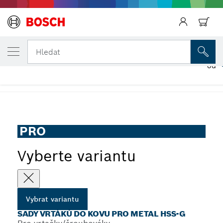
ZVOLENÁ VARIANTA
Sady vrtáků do kovu PRO Metal HSS-G
Hledat
od
...
Sady vrtáků do kovu PRO Metal HSS-G
PRO
Vyberte variantu
Vybrat variantu
SADY VRTÁKŮ DO KOVU PRO METAL HSS-G