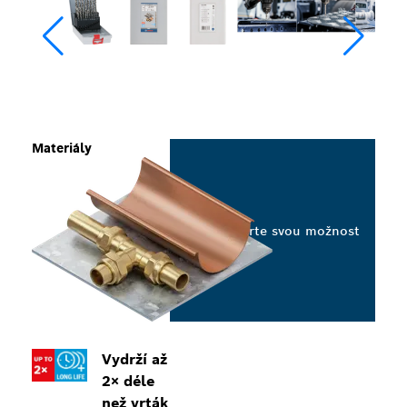
Materiály
Vyberte svou možnost
Vydrží až
2× déle
než vrták