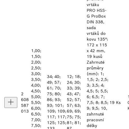
vrtáku
PRO HSS-
G ProBox
DIN 338,
sada
vrtáků do
kovu 135°:
172 x 115
1,00;
x 42 mm,
1,50;
19 kusů
2,00;
Zahrnuté
2,50;
průměry
3,00;
(mm): 1;
34; 40;
12; 18;
3,50;
1,5; 2; 2,5;
49; 57;
24; 30;
4,00;
3; 3,5; 4;
61; 70;
33; 39;
4,50;
4,5; 5; 5,5;
2
75; 80;
43; 47;
5,00;
6; 6,5; 7;
608
86; 93;
52; 57;
5,50;
7,5; 8; 8,5;
19 Ks
587
93; 101;
57; 63;
6,00;
9; 9,5; 10,
013
109; 109;
69; 69;
6,50;
zahrnuté
117; 117;
75; 75;
7,00;
pracovní
125; 125;
81; 81;
7,50;
délky
133
87