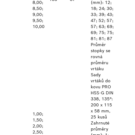
8,00;
(mm): 12;
8,50;
18; 24; 30;
9,00;
33; 39; 43;
9,50;
47; 52; 57;
10,00
57; 63; 69;
69; 75; 75;
81; 81; 87
Průměr
stopky se
rovná
průměru
vrtáku
Sady
vrtáků do
kovu PRO
HSS-G DIN
338, 135°:
200 x 115
x 58 mm,
1,00;
25 kusů
1,50;
Zahrnuté
2,00;
průměry
2,50;
(mm): 1;