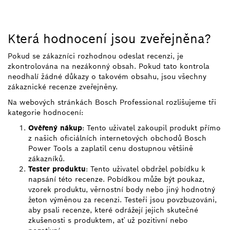
Která hodnocení jsou zveřejněna?
Pokud se zákazníci rozhodnou odeslat recenzi, je
zkontrolována na nezákonný obsah. Pokud tato kontrola
neodhalí žádné důkazy o takovém obsahu, jsou všechny
zákaznické recenze zveřejněny.
Na webových stránkách Bosch Professional rozlišujeme tři
kategorie hodnocení:
Ověřený nákup
: Tento uživatel zakoupil produkt přímo
z našich oficiálních internetových obchodů Bosch
Power Tools a zaplatil cenu dostupnou většině
zákazníků.
Tester produktu
: Tento uživatel obdržel pobídku k
napsání této recenze. Pobídkou může být poukaz,
vzorek produktu, věrnostní body nebo jiný hodnotný
žeton výměnou za recenzi. Testeři jsou povzbuzováni,
aby psali recenze, které odrážejí jejich skutečné
zkušenosti s produktem, ať už pozitivní nebo