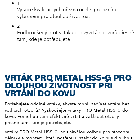
1
Vysoce kvalitní rychlořezná ocel s precizním
výbrusem pro dlouhou životnost
2
Podbroušený hrot vrtáku pro vyvrtání otvorů přesně
tam, kde je potřebujete
VRTÁK PRO METAL HSS-G PRO
DLOUHOU ŽIVOTNOST PŘI
VRTÁNÍ DO KOVU
Potřebujete odolné vrtáky, abyste mohli začínat vrtání bez
vodicích otvorů? Vyzkoušejte vrtáky PRO Metal HSS-G do
kovu. Pomohou vám efektivně vrtat a zakládat otvory
přesně tam, kde je potřebujete.
Vrtáky PRO Metal HSS-G jsou skvělou volbou pro stavební
dělníky a montéry, kteří potřebují vrtáky do kovu s dlouhou