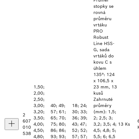
stopky se
rovná
průměru
vrtáku
PRO
Robust
Line HSS-
G, sada
vrtáků do
kovu C s
úhlem
135°: 124
x 106,5 x
1,50;
23 mm, 13
2,00;
kusů
2,50;
Zahrnuté
3,00;
40; 49;
18; 24;
průměry
3,20;
57; 61;
30; 33;
(mm): 1,5;
2
3,50;
65; 70;
36; 39;
2; 2,5; 3;
607
4,00;
75; 80;
43; 47;
3,2; 3,5; 4;
13 Ks
010
4,50;
86; 86;
52; 52;
4,5; 4,8; 5;
538
4,80;
93; 93;
57; 57;
5,5; 6; 6,5