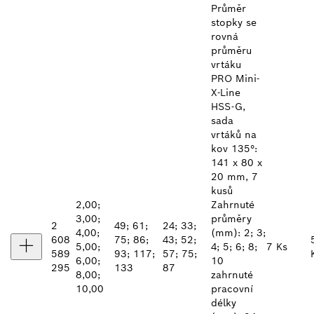
Průměr
stopky se
rovná
průměru
vrtáku
PRO Mini-
X-Line
HSS-G,
sada
vrtáků na
kov 135°:
141 x 80 x
20 mm, 7
kusů
2,00;
Zahrnuté
3,00;
průměry
2
49; 61;
24; 33;
4,00;
(mm): 2; 3;
608
75; 86;
43; 52;
5,00;
4; 5; 6; 8;
7 Ks
589
93; 117;
57; 75;
6,00;
10
295
133
87
8,00;
zahrnuté
10,00
pracovní
délky