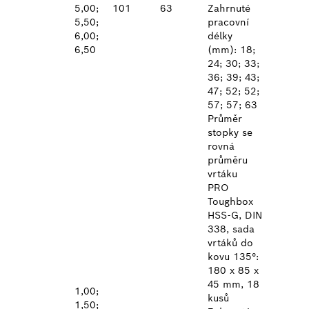
5,00;
101
63
Zahrnuté
5,50;
pracovní
6,00;
délky
6,50
(mm): 18;
24; 30; 33;
36; 39; 43;
47; 52; 52;
57; 57; 63
Průměr
stopky se
rovná
průměru
vrtáku
PRO
Toughbox
HSS-G, DIN
338, sada
vrtáků do
kovu 135°:
180 x 85 x
45 mm, 18
1,00;
kusů
1,50;