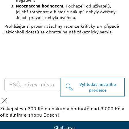
negativní.
Neoznačená hodnocení
: Pocházejí od uživatelů,
jejichž totožnost a historie nákupů nebyly ověřeny.
Jejich pravost nebyla ověřena.
Prohlížejte si prosím všechny recenze kriticky a v případě
jakýchkoli dotazů se obraťte na náš zákaznický servis.
VYHLEDEJ NEJBLIŽŠÍHO
PRODEJCE BOSCH
PROFESSIONAL
Vyhledat místního
prodejce
Získej slevu 300 Kč na nákup v hodnotě nad 3 000 Kč v
oficiálním e-shopu Bosch!
Chci slevu