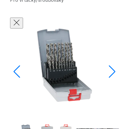
Pro vrtačky/šroubováky