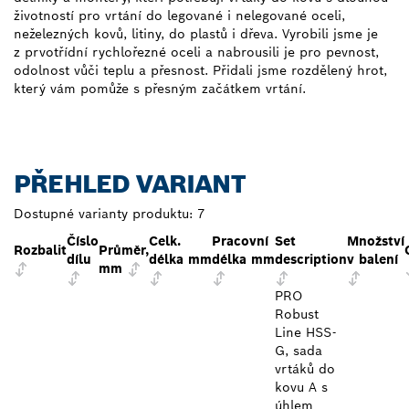
životností pro vrtání do legované i nelegované oceli,
neželezných kovů, litiny, do plastů i dřeva. Vyrobili jsme je
z prvotřídní rychlořezné oceli a nabrousili je pro pevnost,
odolnost vůči teplu a přesnost. Přidali jsme rozdělený hrot,
který vám pomůže s přesným začátkem vrtání.
PŘEHLED VARIANT
Dostupné varianty produktu:
7
Číslo
Celk.
Pracovní
Set
Množství
Rozbalit
Průměr,
dílu
délka mm
délka mm
description
v balení
mm
PRO
Robust
Line HSS-
G, sada
vrtáků do
kovu A s
úhlem