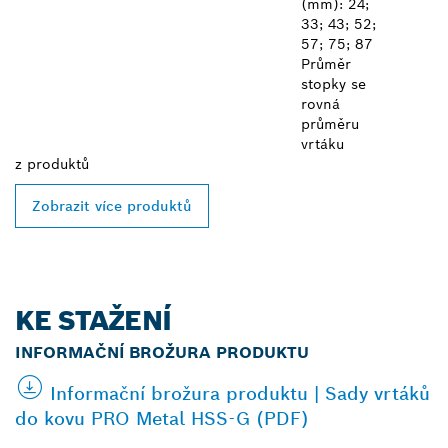
(mm): 24;
33; 43; 52;
57; 75; 87
Průměr
stopky se
rovná
průměru
vrtáku
z
produktů
Zobrazit více produktů
KE STAŽENÍ
INFORMAČNÍ BROŽURA PRODUKTU
Informační brožura produktu | Sady vrtáků
do kovu PRO Metal HSS-G (PDF)