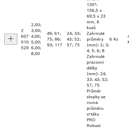
135°:
156,5 x
69,5 x 23
mm, 6
2,00;
kusů
2
3,00;
49; 61;
24; 33;
Zahrnuté
607
4,00;
75; 86;
43; 52;
průměry
6 Ks
010
5,00;
93; 117
57; 75
(mm): 2; 3;
529
6,00;
4; 5; 6; 8
8,00
Zahrnuté
pracovní
délky
(mm): 24;
33; 43; 52;
57; 75
Průměr
stopky se
rovná
průměru
vrtáku
PRO
Robust