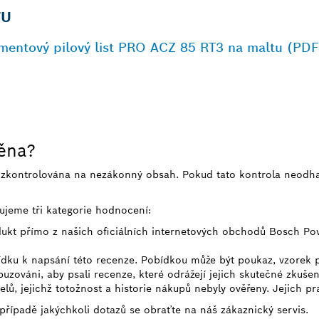
TU
mentový pilový list PRO ACZ 85 RT3 na maltu (PDF
něna?
e zkontrolována na nezákonný obsah. Pokud tato kontrola neodh
ujeme tři kategorie hodnocení:
odukt přímo z našich oficiálních internetových obchodů Bosch Po
bídku k napsání této recenze. Pobídkou může být poukaz, vzorek
uzováni, aby psali recenze, které odrážejí jejich skutečné zkušen
telů, jejichž totožnost a historie nákupů nebyly ověřeny. Jejich p
 případě jakýchkoli dotazů se obraťte na náš zákaznický servis.