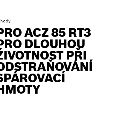
ýhody
PRO ACZ 85 RT3
PRO DLOUHOU
ŽIVOTNOST PŘI
ODSTRAŇOVÁNÍ
SPÁROVACÍ
HMOTY