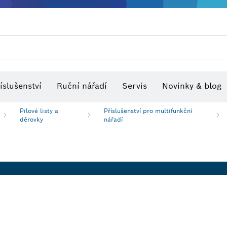
Optické nivelační přístroje
íslušenství
Ruční nářadí
Servis
Novinky & blog
Pilové listy a
Příslušenství pro multifunkční
děrovky
nářadí