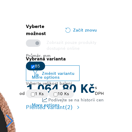
Vyberte
Začít znovu
možnost
Zobrazit pouze produkty
dostupné online
Průměr, mm
Vybraná varianta
85
Změnit variantu
More options
Vyberte velikost balení
1 064,80 Kč
s
od
DPH
1 Ks
10 Ks
Podívejte se na historii cen
More options
Přehled variant
(2)