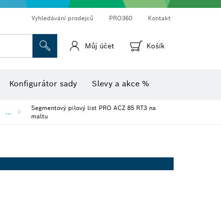
Vyhledávání prodejců
PRO360
Kontakt
Můj účet
Košík
Vlhkoměr s teploměrem
Termokamery a termodetektory
Konfigurátor sady
Slevy a akce %
Segmentový pilový list PRO ACZ 85 RT3 na
...
maltu