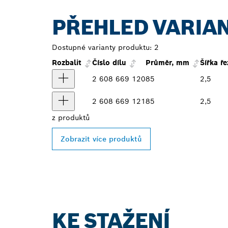
PŘEHLED VARIA
Dostupné varianty produktu:
2
Rozbalit
Číslo dílu
Průměr, mm
Šířka ř
2 608 669 120
85
2,5
2 608 669 121
85
2,5
z
produktů
Zobrazit více produktů
KE STAŽENÍ