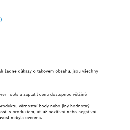
)
alí žádné důkazy o takovém obsahu, jsou všechny
wer Tools a zaplatil cenu dostupnou většině
 produktu, věrnostní body nebo jiný hodnotný
osti s produktem, ať už pozitivní nebo negativní.
ravost nebyla ověřena.