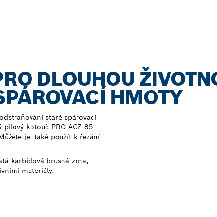
 PRO DLOUHOU ŽIVOTN
SPÁROVACÍ HMOTY
 odstraňování staré spárovací
ý pilový kotouč PRO ACZ 85
Můžete jej také použít k řezání
tá karbidová brusná zrna,
ivními materiály.