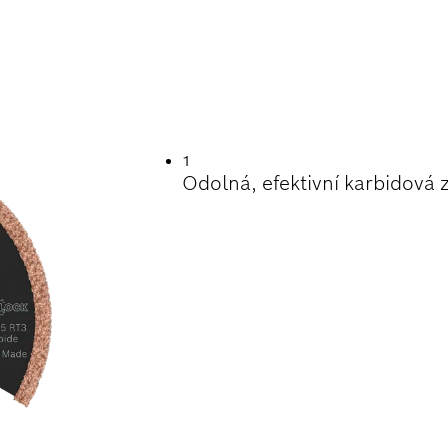
TNOST PŘI ODSTR
MOTY
1
Odolná, efektivní karbidová 