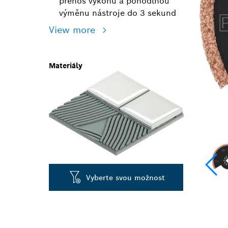
přenos výkonu a pohodlnou
výměnu nástroje do 3 sekund
View more
Materiály
Vyberte svou možnost