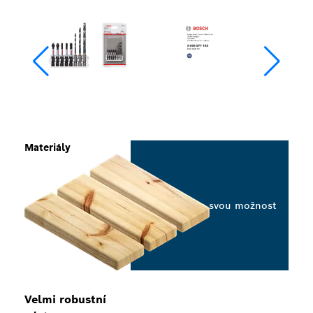
Materiály
Vyberte svou možnost
Velmi robustní