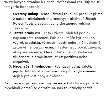
Na webových stránkách Bosch Professional rozlišujeme tři
kategorie hodnocení:
Ověřený nákup
: Tento uživatel zakoupil produkt přímo
z našich oficiálních internetových obchodů Bosch
Power Tools a zaplatil cenu dostupnou většině
zákazníků.
Tester produktu
: Tento uživatel obdržel pobídku k
napsání této recenze. Pobídkou může být poukaz,
vzorek produktu, věrnostní body nebo jiný hodnotný
žeton výměnou za recenzi. Testeři jsou povzbuzováni,
aby psali recenze, které odrážejí jejich skutečné
zkušenosti s produktem, ať už pozitivní nebo
negativní.
Neoznačená hodnocení
: Pocházejí od uživatelů,
jejichž totožnost a historie nákupů nebyly ověřeny.
Jejich pravost nebyla ověřena.
Prohlížejte si prosím všechny recenze kriticky a v případě
jakýchkoli dotazů se obraťte na náš zákaznický servis.
VYHLEDEJ NEJBLIŽŠÍHO