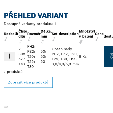
PŘEHLED VARIANT
Dostupné varianty produktu:
1
Číslo
Délka,
Množství
Rozbalit
Rozměr
Set description
Cena
dílu
mm
v balení
dost
PH2;
2
Obsah sady:
PZ2;
50;
608
PH2, PZ2, T20,
T20;
50;
8 Ks
577
T25, T30, HSS
T25;
50
143
3,0/4,0/5,0 mm
T30
z
produktů
Zobrazit více produktů