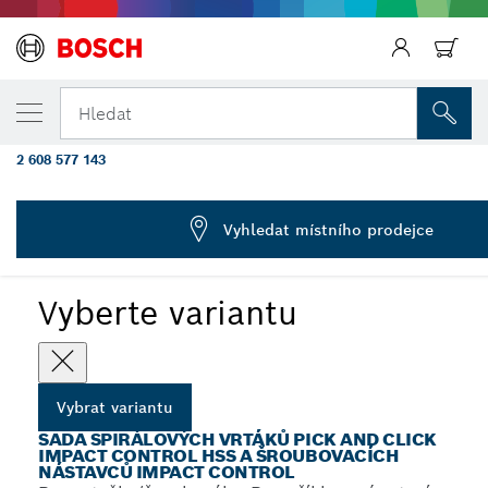
Zpět
ZVOLENÁ VARIANTA
HSS Impact, 3/4/5 mm, Bit Impact Power 5
Hledat
PZ2, T20, T25, T30
2 608 577 143
...
Smíšené sady nástavců HSS Impact a Impact Power
Vyhledat místního prodejce
Vyberte variantu
Vybrat variantu
SADA SPIRÁLOVÝCH VRTÁKŮ PICK AND CLICK
IMPACT CONTROL HSS A ŠROUBOVACÍCH
NÁSTAVCŮ IMPACT CONTROL