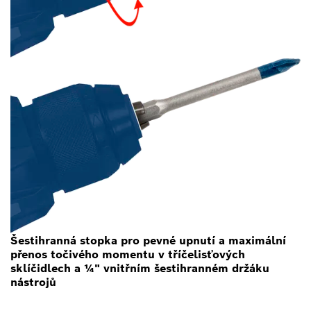
Šestihranná stopka pro pevné upnutí a maximální
přenos točivého momentu v tříčelisťových
sklíčidlech a ¼" vnitřním šestihranném držáku
nástrojů