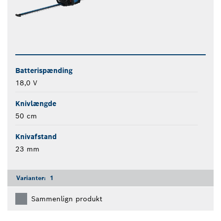
Batterispænding
18,0 V
Knivlængde
50 cm
Knivafstand
23 mm
Varianter:
1
Sammenlign produkt