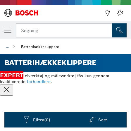
Søgning
...
Batterihækkeklippere
BATTERIHÆKKEKLIPPERE
EXPERT
elværktøj og måleværktøj fås kun gennem
kvalificerede
forhandlere
.
Filtre
(0)
Sort
Dropdown