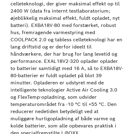
celleteknologi, der giver maksimal effekt op til
2400 W (data fra internt testlaboratorium;
øjeblikkelig maksimal effekt, fuldt opladet, nyt
batteri). EXBA18V-80 med forstærket, robust
hus, fremragende varmestyring med
COOLPACK 2.0 og tabless celleteknologi har en
lang driftstid og er derfor ideelt til
håndværkere, der har brug for lang levetid og
performance. EXAL18V2-320 oplader oplader
to batterier samtidigt med 16 A, så to EXBA18V-
80-batterier er fuldt opladet på blot 39
minutter. Opladeren er udstyret med de
intelligente teknologier Active Air Cooling 3.0
og FlexTemp-opladning, som udvider
temperaturområdet fra -10 °C til +55 °C. Den
reducerer nedetiden betydeligt ved at
muliggøre hurtigopladning af både varme og
kolde batterier, som alle opbevares praktisk i
den specialfremstilte L-BOXX.