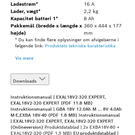
Ladestrøm*
16 A
Lader, vægt*
2,2 kg
Kapacitet batteri 1*
8 Ah
Pakkemål (bredde x længde x
360 x 444 x 177
højde)
mm
* Du kan finde flere oplysninger om afvigelserne i
følgende link:
Produktets tekniske karakteristika
Vis mere
Downloads
Instruktionsmanual | EXAL18V2-320 EXPERT,
EXAL18V2-320 EXPERT (PDF 11.8 MB)
Instruktionsmanual | GBA 18V 12.0Ah M ... 8V 4.0Ah
M-E,EXBA 18V-40 (PDF 1.8 MB)
Instruktionsmanual
| EXAL18V2-320 EXPERT, EXAL18V2-320 EXPERT
(Onlineversion)
Produktdatablad | 2x EXBA18V-80 +
EXAL18V2-320 (PDF 1,5 MB)
EU-produktdatablad |