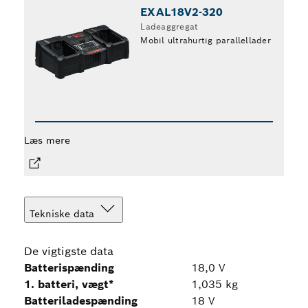
EXAL18V2-320
Ladeaggregat
Mobil ultrahurtig parallellader
Læs mere
Læs 
Tekniske data
De vigtigste data
Batterispænding
18,0 V
1. batteri, vægt*
1,035 kg
Batteriladespænding
18 V