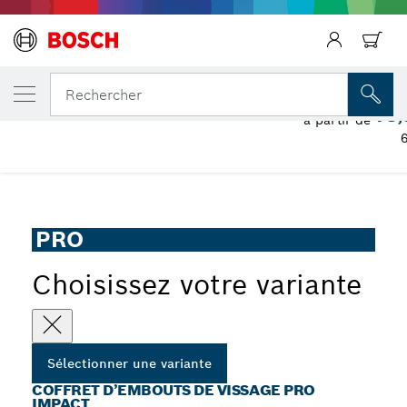
Précédent
VOTRE VARIANTE SÉLECTIONNÉE
Coffret d’embouts de vissage PRO Impact
Rechercher
78,
à partir de
...
Coffret d'embouts de vissage PRO Impact, 31 pièces
PRO
Choisissez votre variante
Sélectionner une variante
COFFRET D’EMBOUTS DE VISSAGE PRO
IMPACT