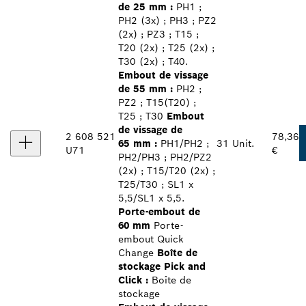
de 25 mm :
PH1 ;
PH2 (3x) ; PH3 ; PZ2
(2x) ; PZ3 ; T15 ;
T20 (2x) ; T25 (2x) ;
T30 (2x) ; T40.
Embout de vissage
de 55 mm :
PH2 ;
PZ2 ; T15(T20) ;
T25 ; T30
Embout
de vissage de
2 608 521
78,36
65 mm :
PH1/PH2 ;
31 Unit.
U71
€
PH2/PH3 ; PH2/PZ2
(2x) ; T15/T20 (2x) ;
T25/T30 ; SL1 x
5,5/SL1 x 5,5.
Porte-embout de
60 mm
Porte-
embout Quick
Change
Boîte de
stockage Pick and
Click :
Boîte de
stockage