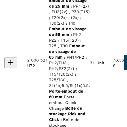
Embout de vissage
de 25 mm :
PH1(2x)
; PH3(2x) ; PZ3(T15)
; T20(2x) ; (2x) ;
T30(2x) ; T40
Embout de vissage
de 55 mm :
PH2 ;
PZ2 ; T15(T20) ;
T25 ; T30
Embout
de vissage de
65 mm :
PH1/PH2 ;
2 608 521
78,36
PH2/PH3 ;
31 Unit.
U72
€
PH2/PZ2(2x) ;
T15/T20(2x) ;
T25/T30 ;
SL(1x)5.5/SL(1x)5.5.
Porte-embout de
60 mm
Porte-
embout Quick
Change
Boîte de
stockage Pick and
Click :
Boîte de
stockage