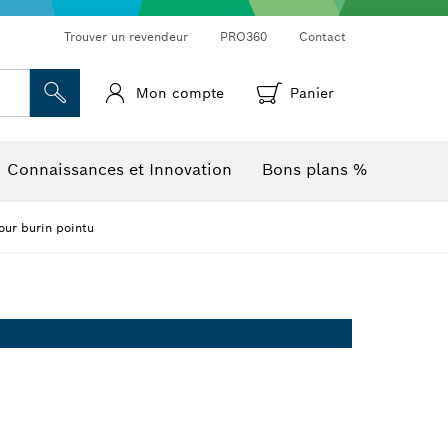
Trouver un revendeur
PRO360
Contact
Mon compte
Panier
Mesureurs d’angle et niveaux électroniques
Caméras et détecteurs thermiques
Connaissances et Innovation
Bons plans %
ur burin pointu