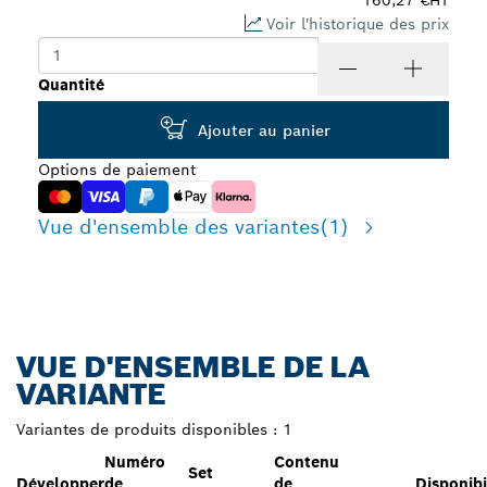
160,27 €
HT
Voir l'historique des prix
Quantité
Ajouter au panier
Options de paiement
Vue d'ensemble des variantes
(1)
VUE D'ENSEMBLE DE LA
VARIANTE
Variantes de produits disponibles :
1
Numéro
Contenu
Set
Développer
de
de
Disponibi