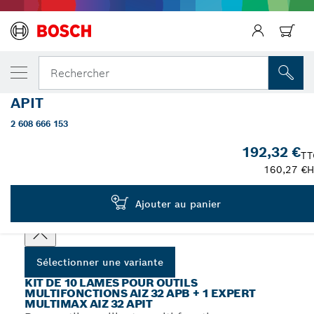
Précédent
VOTRE VARIANTE SÉLECTIONNÉE
Kit de 10 lames pour outils multifonctions
Rechercher
AIZ 32 APB + 1 EXPERT MultiMax AIZ 32
APIT
Kit de 10 lames pour outils multifonctions AIZ 32 APB + 1
...
Expert MultiMax AIZ 32 APIT
2 608 666 153
192,32 €
TT
160,27 €
H
Choisissez votre variante
Ajouter au panier
Sélectionner une variante
KIT DE 10 LAMES POUR OUTILS
MULTIFONCTIONS AIZ 32 APB + 1 EXPERT
MULTIMAX AIZ 32 APIT