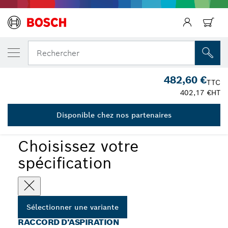
Précédent
VOTRE VARIANTE SÉLECTIONNÉE
Raccord d’aspiration
Rechercher
2 609 390 380
Raccord d'aspiration pour couronnes de forage à sec
482,60 €
...
TTC
diamantées avec BSP G 1/2"
402,17 €
HT
Disponible chez nos partenaires
Choisissez votre
spécification
Sélectionner une variante
RACCORD D'ASPIRATION