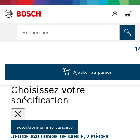
Précédent
VOTRE VARIANTE SÉLECTIONNÉE
Rallonges de table, 2 pièces
Rechercher
2 607 001 911
1
...
Rallonges de table de 2 pièces pour scies sur table
Ajouter au panier
Choisissez votre
spécification
Sélectionner une variante
JEU DE RALLONGE DE TABLE, 2 PIÈCES