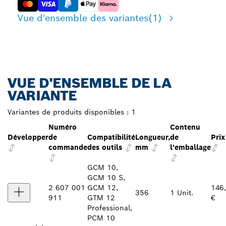
Vue d'ensemble des variantes
(1)
VUE D'ENSEMBLE DE LA
VARIANTE
Variantes de produits disponibles :
1
Numéro
Contenu
Développer
de
Compatibilité
Longueur,
de
Prix
commande
des outils
mm
l'emballage
GCM 10,
GCM 10 S,
2 607 001
GCM 12,
146
356
1 Unit.
911
GTM 12
€
Professional,
PCM 10