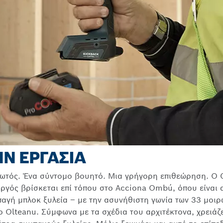
Ν ΕΡΓΑΣΊΑ
τός. Ένα σύντομο βουητό. Μια γρήγορη επιθεώρηση. Ο C
υργός βρίσκεται επί τόπου στο Acciona Ombú, όπου είναι
γή μπλοκ ξυλεία – με την ασυνήθιστη γωνία των 33 μοιρ
ο Olteanu. Σύμφωνα με τα σχέδια του αρχιτέκτονα, χρειάζε