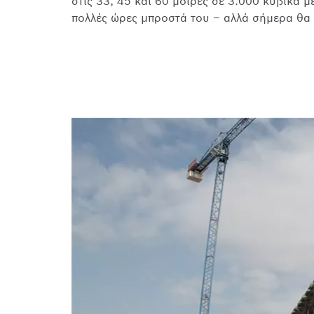
στις 33, 45 και 60 μοίρες σε 3.000 κυβικά μ
πολλές ώρες μπροστά του – αλλά σήμερα θα 