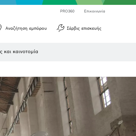
Μετρητές γωνιών και μετρητές κλίσεων
Μετρητές αποστάσεων με λέιζερ
PRO360
Επικοινωνία
Αναζήτηση εμπόρου
Σέρβις επισκευής
ς και καινοτομία