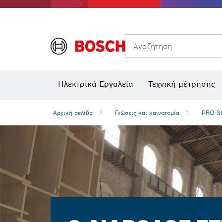
Θερμικές κάμερες και θερμικοί ανιχνευτές
Αναζήτηση
Ηλεκτρικά Εργαλεία
Τεχνική μέτρησης
Αρχική σελίδα
Γνώσεις και καινοτομία
PRO St