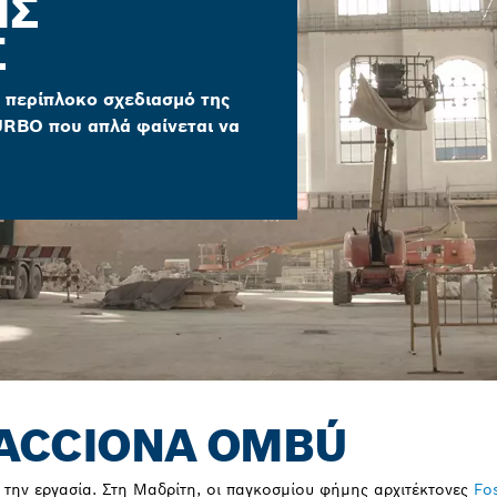
ΙΣ
Σ
 περίπλοκο σχεδιασμό της
URBO που απλά φαίνεται να
 ACCIONA OMBÚ
 την εργασία. Στη Μαδρίτη, οι παγκοσμίου φήμης αρχιτέκτονες
Fo