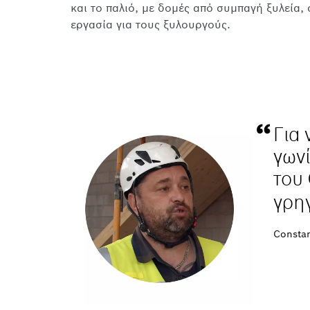
και το παλιό, με δομές από συμπαγή ξυλεία,
εργασία για τους ξυλουργούς.
Για 
γωνί
του
γρη
Constan