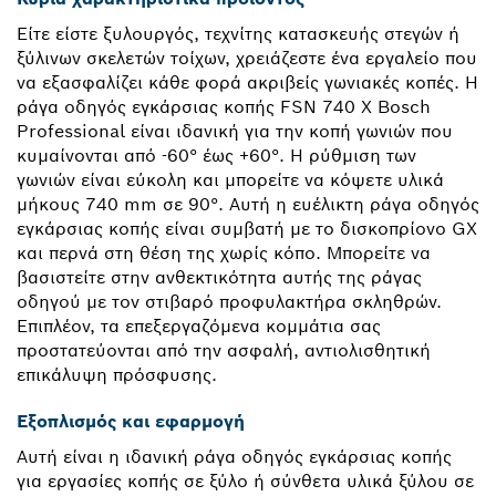
Είτε είστε ξυλουργός, τεχνίτης κατασκευής στεγών ή
ξύλινων σκελετών τοίχων, χρειάζεστε ένα εργαλείο που
να εξασφαλίζει κάθε φορά ακριβείς γωνιακές κοπές. Η
ράγα οδηγός εγκάρσιας κοπής FSN 740 X Bosch
Professional είναι ιδανική για την κοπή γωνιών που
κυμαίνονται από -60° έως +60°. Η ρύθμιση των
γωνιών είναι εύκολη και μπορείτε να κόψετε υλικά
μήκους 740 mm σε 90°. Αυτή η ευέλικτη ράγα οδηγός
εγκάρσιας κοπής είναι συμβατή με το δισκοπρίονο GX
και περνά στη θέση της χωρίς κόπο. Μπορείτε να
βασιστείτε στην ανθεκτικότητα αυτής της ράγας
οδηγού με τον στιβαρό προφυλακτήρα σκληθρών.
Επιπλέον, τα επεξεργαζόμενα κομμάτια σας
προστατεύονται από την ασφαλή, αντιολισθητική
επικάλυψη πρόσφυσης.
Εξοπλισμός και εφαρμογή
Αυτή είναι η ιδανική ράγα οδηγός εγκάρσιας κοπής
για εργασίες κοπής σε ξύλο ή σύνθετα υλικά ξύλου σε