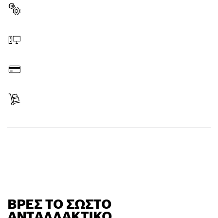
Επιλογή ανταλλακτικού
Παραγγελία online
Πληρωμή
Λήψη παράδοσης
Ανεύρεση ανταλλακτικού
ΒΡΕΣ ΤΟ ΣΩΣΤΌ
ΑΝΤΑΛΛΑΚΤΙΚΌ