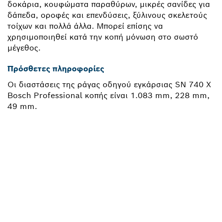
δοκάρια, κουφώματα παραθύρων, μικρές σανίδες για
δάπεδα, οροφές και επενδύσεις, ξύλινους σκελετούς
τοίχων και πολλά άλλα. Μπορεί επίσης να
χρησιμοποιηθεί κατά την κοπή μόνωση στο σωστό
μέγεθος.
Πρόσθετες πληροφορίες
Οι διαστάσεις της ράγας οδηγού εγκάρσιας SN 740 X
Bosch Professional κοπής είναι 1.083 mm, 228 mm,
49 mm.
ΧΡΕΙΆΖΕΣΑΙ ΈΝΑ
ΑΝΤΑΛΛΑΚΤΙΚΌ;
Εδώ θα βρεις γρήγορα και απλά τα κατάλληλα
ανταλλακτικά για το επαγγελματικό εργαλείο σου
Bosch.