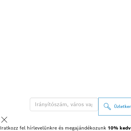
A LEGKÖZELE
PROFESSIONA
KERESÉSE
Üzletke
Iratkozz fel hírlevelünkre és megajándékozunk
10% kedv