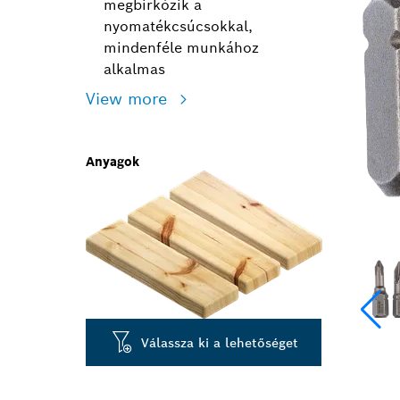
megbirkózik a
nyomatékcsúcsokkal,
mindenféle munkához
alkalmas
View more
Anyagok
Válassza ki a lehetőséget