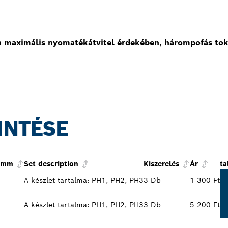
s a maximális nyomatékátvitel érdekében, hárompofás t
INTÉSE
, mm
Set description
Kiszerelés
Ár
ta
A készlet tartalma: PH1, PH2, PH3
3 Db
1 300 Ft
A készlet tartalma: PH1, PH2, PH3
3 Db
5 200 Ft