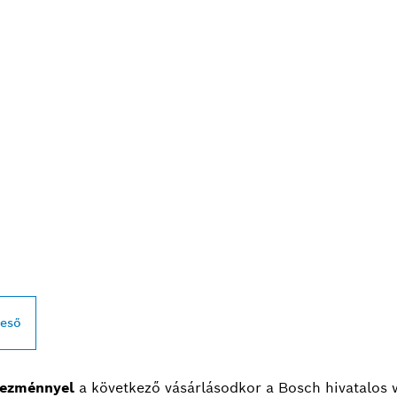
BBI BOSCH
L KERESKEDŐK
reső
ezménnyel
a következő vásárlásodkor a Bosch hivatalos