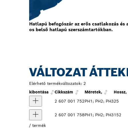
Hatlapú befogószár az erős csatlakozás é
os belső hatlapú szerszámtartókban.
VÁLTOZAT ÁTTEK
Elérhető termékváltozatok:
2
kibontása
Cikkszám
Méretek,
Hossz
2 607 001 752
PH1; PH2; PH3
25
2 607 001 758
PH1; PH2; PH3
152
/
termék