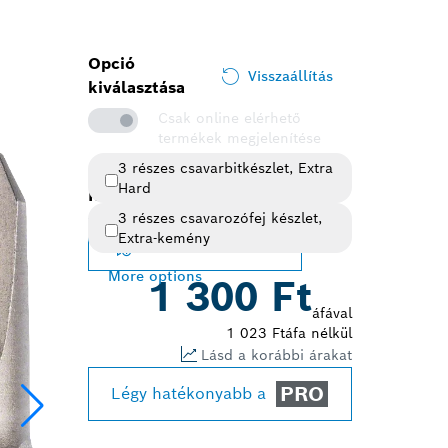
Opció
Visszaállítás
kiválasztása
Csak online elérhető
termékek megjelenítése
3 részes csavarbitkészlet, Extra
Hard
Kiválasztott változat
3 részes csavarozófej készlet,
Extra-kemény
Változat módosítása
More options
1 300 Ft
áfával
1 023 Ft
áfa nélkül
Lásd a korábbi árakat
PRO
Légy hatékonyabb a