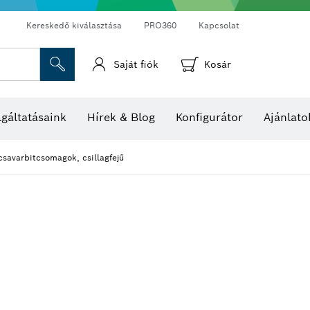
Kereskedő kiválasztása
PRO360
Kapcsolat
Saját fiók
Kosár
Hő- és páratartalom-mérők
Hőkamerák és hőérzékelők
gáltatásaink
Hírek & Blog
Konfigurátor
Ajánlato
csavarbitcsomagok, csillagfejű