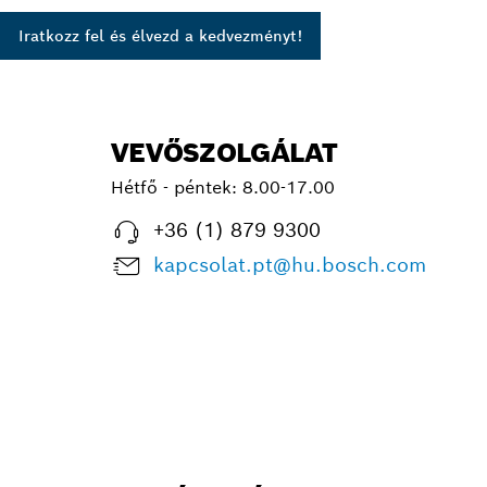
Iratkozz fel és élvezd a kedvezményt!
VEVŐSZOLGÁLAT
Hétfő - péntek:
8.00-17.00
+36 (1) 879 9300
kapcsolat.pt@hu.bosch.com