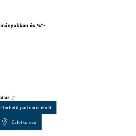
okmányokban és ¼"-
lálat
Elérhető partnereinknél
Üzletkereső