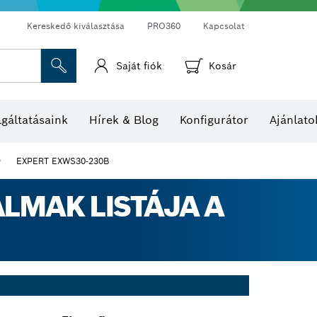
Kereskedő kiválasztása
PRO360
Kapcsolat
Saját fiók
Kosár
Hő- és páratartalom-mérők
Hőkamerák és hőérzékelők
gáltatásaink
Hírek & Blog
Konfigurátor
Ajánlato
EXPERT EXWS30-230B
LMAK LISTÁJA A