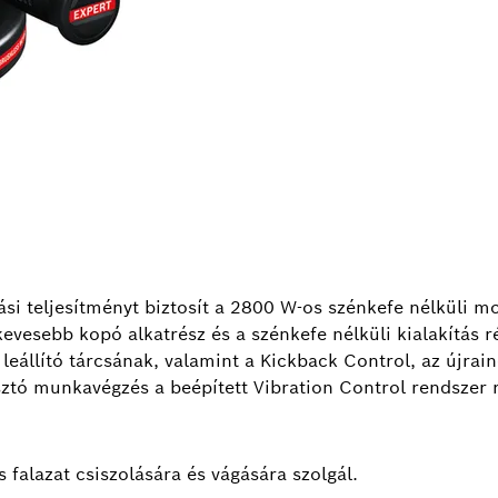
 teljesítményt biztosít a 2800 W-os szénkefe nélküli m
kevesebb kopó alkatrész és a szénkefe nélküli kialakítás 
eállító tárcsának, valamint a Kickback Control, az újrain
ztó munkavégzés a beépített Vibration Control rendszer 
lazat csiszolására és vágására szolgál.