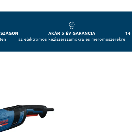
RSZÁGON
AKÁR 5 ÉV GARANCIA
14
tén
az elektromos kéziszerszámokra és mérőműszerekre