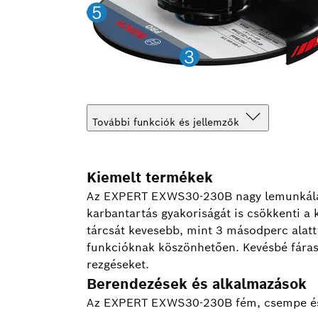
További funkciók és jellemzők
Kiemelt termékek
Az EXPERT EXWS30-230B nagy lemunkálási
karbantartás gyakoriságát is csökkenti a 
tárcsát kevesebb, mint 3 másodperc alatt l
funkcióknak köszönhetően. Kevésbé fáras
rezgéseket.
Berendezések és alkalmazások
Az EXPERT EXWS30-230B fém, csempe és fa