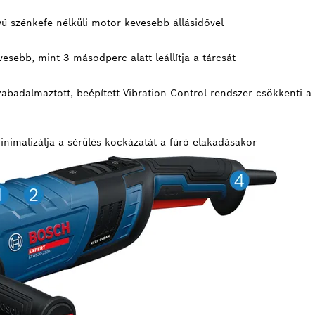
yű szénkefe nélküli motor kevesebb állásidővel
vesebb, mint 3 másodperc alatt leállítja a tárcsát
zabadalmaztott, beépített Vibration Control rendszer csökkenti a 
minimalizálja a sérülés kockázatát a fúró elakadásakor