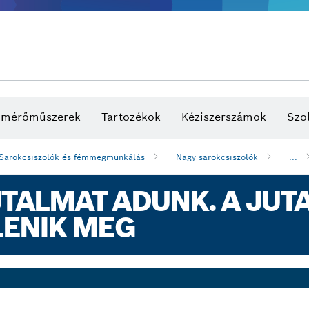
s mérőműszerek
Tartozékok
Kéziszerszámok
Szol
Sarokcsiszolók és fémmegmunkálás
Nagy sarokcsiszolók
...
ALMAT ADUNK. A JUTA
LENIK MEG