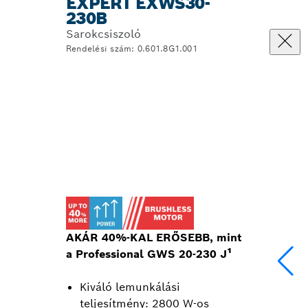
EXPERT EXWS30-
230B
Sarokcsiszoló
Rendelési szám: 0.601.8G1.001
AKÁR 40%-KAL ERŐSEBB, mint
a Professional GWS 20-230 J¹
Kiváló lemunkálási
teljesítmény: 2800 W-os