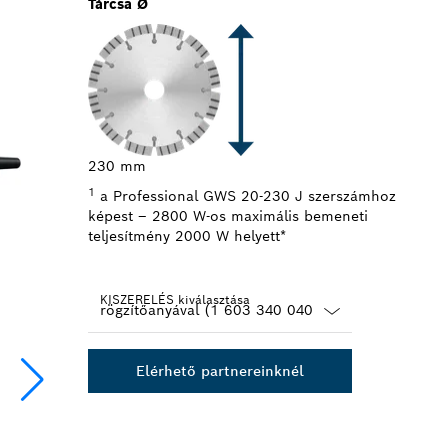
Tárcsa Ø
Vág
59
230 mm
1
a Professional GWS 20-230 J szerszámhoz
képest – 2800 W-os maximális bemeneti
teljesítmény 2000 W helyett*
KISZERELÉS kiválasztása
Dropdown
closed
Elérhető partnereinknél