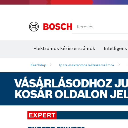
Keresés
Elektromos kéziszerszámok
Intelligen
Kezdőlap
Ipari elektromos kéziszerszámok
VÁSÁRLÁSODHOZ JUT
KOSÁR OLDALON JE
EXPERT