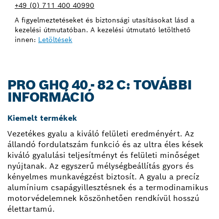
+49 (0) 711 400 40990
A figyelmeztetéseket és biztonsági utasításokat lásd a
kezelési útmutatóban. A kezelési útmutató letölthető
innen:
Letöltések
PRO GHO 40 - 82 C: TOVÁBBI
INFORMÁCIÓ
Kiemelt termékek
Vezetékes gyalu a kiváló felületi eredményért. Az
állandó fordulatszám funkció és az ultra éles kések
kiváló gyalulási teljesítményt és felületi minőséget
nyújtanak. Az egyszerű mélységbeállítás gyors és
kényelmes munkavégzést biztosít. A gyalu a precíz
alumínium csapágyillesztésnek és a termodinamikus
motorvédelemnek köszönhetően rendkívül hosszú
élettartamú.