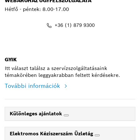
WEBÁRUHÁZ ÜGYFÉLSZOLGÁLATA
Hétfő - péntek: 8.00-17.00
+36 (1) 879 9300
shop@hu.bosch.com
GYIK
Itt választ találsz a szervízszolgáltatásaink
témakörében leggyakrabban feltett kérdésekre.
További információk
Különleges ajánlatok
Elektromos Kéziszerszám Üzletág