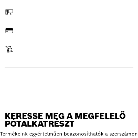
Pótalkatrész kiválasztása
Rendelés online
Fizetés
Termék átvétele
Pótalkatrész keresése
KERESSE MEG A MEGFELELŐ
PÓTALKATRÉSZT
Termékeink egyértelműen beazonosíthatók a szerszámon