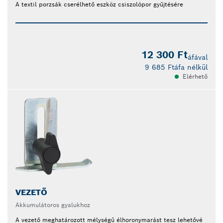
A textil porzsák cserélhető eszköz csiszolópor gyűjtésére
12 300 Ft
áfával
9 685 Ft
áfa nélkül
Elérhető
VEZETŐ
Akkumulátoros gyalukhoz
A vezető meghatározott mélységű élhoronymarást tesz lehetővé