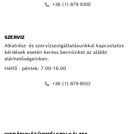
+36 (1) 879 9300
kapcsolat.pt@hu.bosch.com
SZERVIZ
Alkatrész- és szervízszolgáltatásunkkal kapcsolatos
kérdések esetén keress bennünket az alábbi
elérhetőségeinken:
Hétfő - péntek:
7.00-16.00
+36 (1) 879-8502
info.bsc@hu.bosch.com