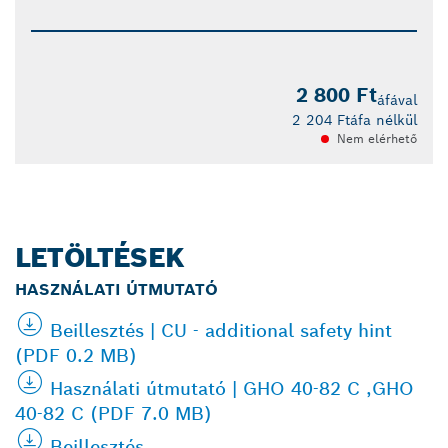
2 800 Ft
áfával
2 204 Ft
áfa nélkül
Nem elérhető
LETÖLTÉSEK
HASZNÁLATI ÚTMUTATÓ
Beillesztés | CU - additional safety hint
(PDF 0.2 MB)
Használati útmutató | GHO 40-82 C ,GHO
40-82 C (PDF 7.0 MB)
Beillesztés