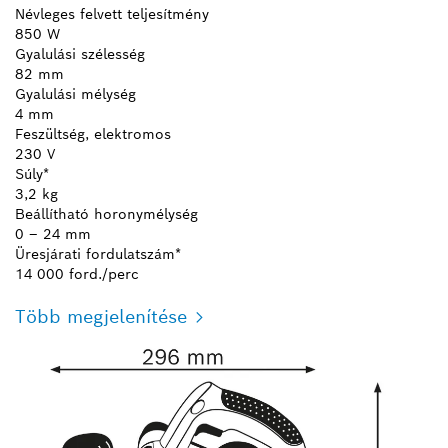
Névleges felvett teljesítmény
850 W
Gyalulási szélesség
82 mm
Gyalulási mélység
4 mm
Feszültség, elektromos
230 V
Súly*
3,2 kg
Beállítható horonymélység
0 – 24 mm
Üresjárati fordulatszám*
14 000 ford./perc
Több megjelenítése