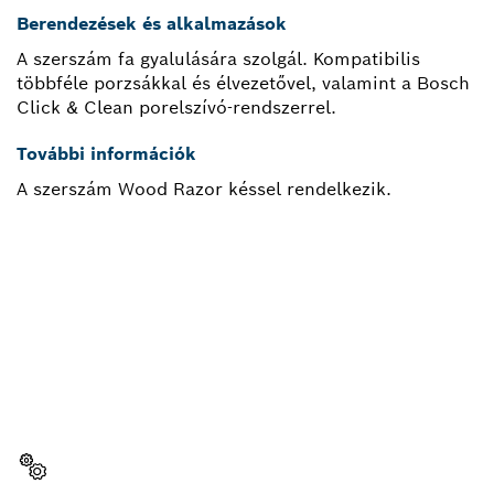
Berendezések és alkalmazások
A szerszám fa gyalulására szolgál. Kompatibilis
többféle porzsákkal és élvezetővel, valamint a Bosch
Click & Clean porelszívó-rendszerrel.
További információk
A szerszám Wood Razor késsel rendelkezik.
PÓTALKATRÉSZRE VAN
SZÜKSÉGE?
Itt gyorsan és könnyen megtalálhatja a
professzionális Bosch szerszámának megfelelő
pótalkatrészeket.