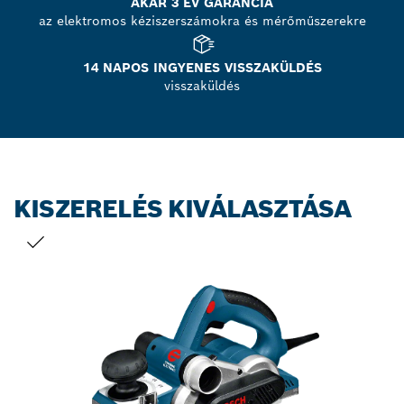
AKÁR 3 ÉV GARANCIA
az elektromos kéziszerszámokra és mérőműszerekre
14 NAPOS INGYENES VISSZAKÜLDÉS
visszaküldés
KISZERELÉS KIVÁLASZTÁSA
A TE VÁLASZTÁSOD