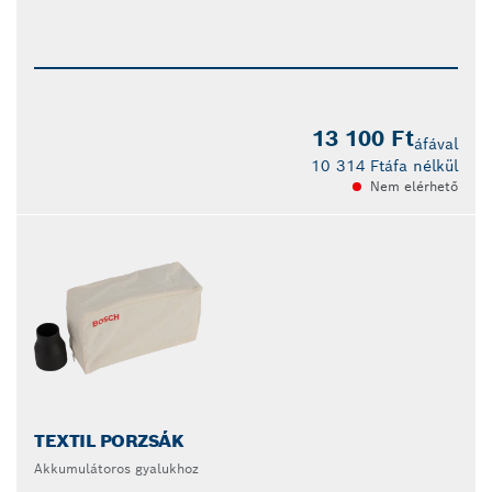
13 100 Ft
áfával
10 314 Ft
áfa nélkül
Nem elérhető
TEXTIL PORZSÁK
Akkumulátoros gyalukhoz