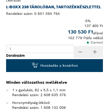
Leárazás
L-BOXX 238 TÁROLÓBAN, TARTOZÉKKÉSZLETTEL
Rendelési szám:
0 601 59A 76A
-5%
137 400 Ft
130 530 Ft
áfával
102 779 Ft
áfa nélkül
Elérhető
Darabszám
Hozzáadás a kosárhoz
Minden változathoz mellékelve
1 x gyalukés, 82 x 5,5 x 1,1 mm
Rendelési szám: 2 608 635 376
Horonymélység-ütköző
Rendelési szám: 1 608 132 006