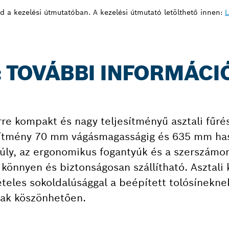
sd a kezelési útmutatóban. A kezelési útmutató letölthető innen:
L
: TOVÁBBI INFORMÁCI
re kompakt és nagy teljesítményű asztali fűré
sítmény 70 mm vágásmagasságig és 635 mm has
súly, az ergonomikus fogantyúk és a szerszámo
 könnyen és biztonságosan szállítható. Asztali 
teles sokoldalúsággal a beépített tolósínekne
nak köszönhetően.