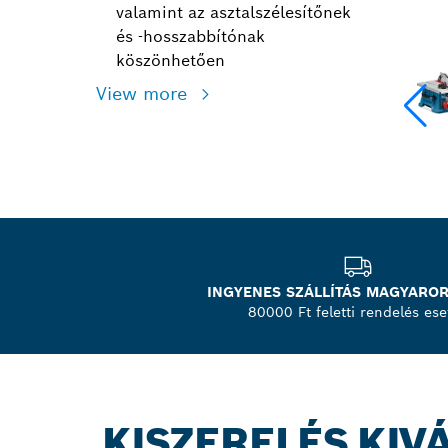
valamint az asztalszélesítőnek
és -hosszabbítónak
köszönhetően
View more
INGYENES SZÁLLÍTÁS MAGYARO
80000 Ft feletti rendelés ese
KISZERELÉS KIV