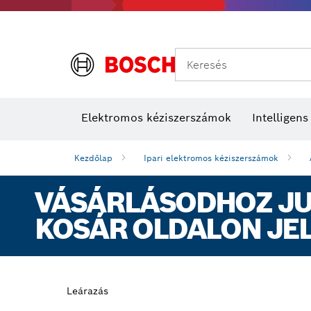
Keresés
Elektromos kéziszerszámok
Intelligen
Kezdőlap
Ipari elektromos kéziszerszámok
VÁSÁRLÁSODHOZ JUT
KOSÁR OLDALON JE
Leárazás