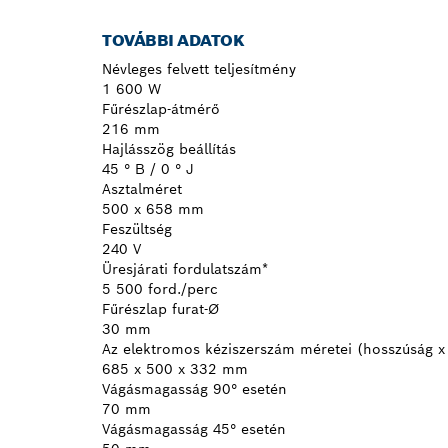
TOVÁBBI ADATOK
Névleges felvett teljesítmény
1 600 W
Fűrészlap-átmérő
216 mm
Hajlásszög beállítás
45 ° B / 0 ° J
Asztalméret
500 x 658 mm
Feszültség
240 V
Üresjárati fordulatszám*
5 500 ford./perc
Fűrészlap furat-Ø
30 mm
Az elektromos kéziszerszám méretei (hosszúság x
685 x 500 x 332 mm
Vágásmagasság 90° esetén
70 mm
Vágásmagasság 45° esetén