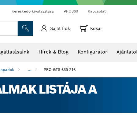
Kereskedő kiválasztása
PRO360
Kapcsolat
Saját fiók
Kosár
Hő- és páratartalom-mérők
Hőkamerák és hőérzékelők
gáltatásaink
Hírek & Blog
Konfigurátor
Ajánlato
nkapadok
...
PRO GTS 635-216
LMAK LISTÁJA A