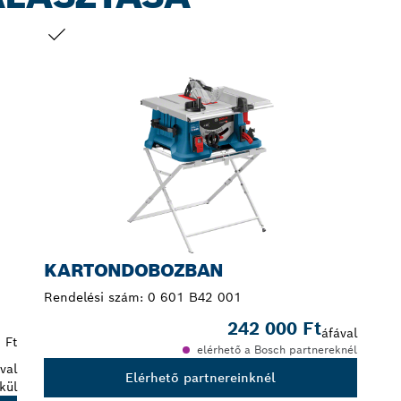
A TE VÁLASZTÁSOD
KARTONDOBOZBAN
Rendelési szám:
0 601 B42 001
242 000 Ft
áfával
 Ft
elérhető a Bosch partnereknél
val
Elérhető partnereinknél
kül