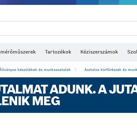
s mérőműszerek
Tartozékok
Kéziszerszámok
Szol
Állványos készülékek és munkaasztalok
Asztalos körfűrészek és mu
ALMAT ADUNK. A JUTA
LENIK MEG