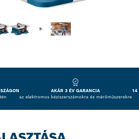
RSZÁGON
AKÁR 3 ÉV GARANCIA
14
tén
az elektromos kéziszerszámokra és mérőműszerekre
ÁLASZTÁSA