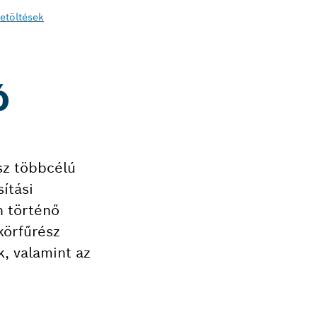
etöltések
Ó
sz többcélú
ítási
n történő
körfűrész
k, valamint az