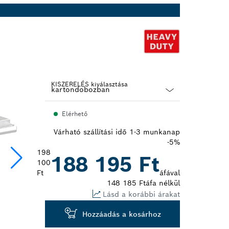
KISZERELÉS kiválasztása
Dropdown
Elérhető
closed
Várható szállítási idő 1-3 munkanap
-5%
198
188 195 Ft
100
Ft
áfával
148 185 Ft
áfa nélkül
Lásd a korábbi árakat
Hozzáadás a kosárhoz