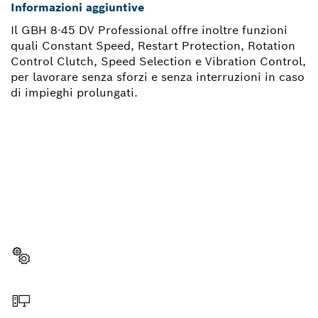
Informazioni aggiuntive
Il GBH 8-45 DV Professional offre inoltre funzioni
quali Constant Speed, Restart Protection, Rotation
Control Clutch, Speed Selection e Vibration Control,
per lavorare senza sforzi e senza interruzioni in caso
di impieghi prolungati.
TI OCCORRE UN PEZZO DI
RICAMBIO?
Qui troverai, in modo semplice e veloce, i pezzi di
ricambio per il tuo utensile Bosch Professional.
Scegli il pezzo di ricambio