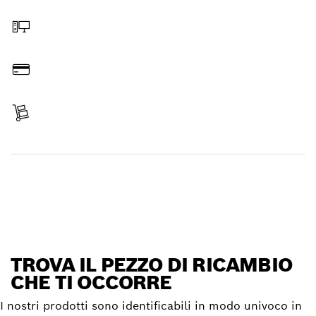
Scegli il pezzo di ricambio
Ordina online
Paga l’importo
Ricevi la spedizione
Trova il pezzo di ricambio
TROVA IL PEZZO DI RICAMBIO
CHE TI OCCORRE
I nostri prodotti sono identificabili in modo univoco in