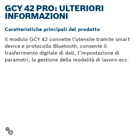
GCY 42 PRO: ULTERIORI
INFORMAZIONI
Caratteristiche principali del prodotto
Il modulo GCY 42 connette l’utensile tramite smart
device e protocollo Bluetooth, consente il
trasferimento digitale di dati, l’impostazione di
parametri, la gestione della modalità di lavoro ecc.
TI OCCORRE UN PEZZO DI
RICAMBIO?
Qui troverai, in modo semplice e veloce, i pezzi di
ricambio per il tuo utensile Bosch Professional.