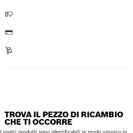
Scegli il pezzo di ricambio
Ordina online
Paga l’importo
Ricevi la spedizione
Trova il pezzo di ricambio
TROVA IL PEZZO DI RICAMBIO
CHE TI OCCORRE
I nostri prodotti sono identificabili in modo univoco in