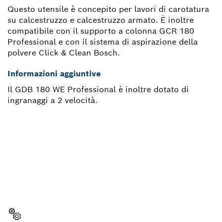
Questo utensile è concepito per lavori di carotatura
su calcestruzzo e calcestruzzo armato. È inoltre
compatibile con il supporto a colonna GCR 180
Professional e con il sistema di aspirazione della
polvere Click & Clean Bosch.
Informazioni aggiuntive
Il GDB 180 WE Professional è inoltre dotato di
ingranaggi a 2 velocità.
TI OCCORRE UN PEZZO DI
RICAMBIO?
Qui troverai, in modo semplice e veloce, i pezzi di
ricambio per il tuo utensile Bosch Professional.