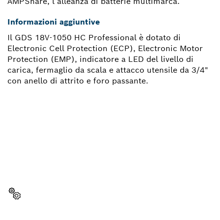
AMPShare, l’alleanza di batterie multimarca.
Informazioni aggiuntive
Il GDS 18V-1050 HC Professional è dotato di
Electronic Cell Protection (ECP), Electronic Motor
Protection (EMP), indicatore a LED del livello di
carica, fermaglio da scala e attacco utensile da 3/4"
con anello di attrito e foro passante.
TI OCCORRE UN PEZZO DI
RICAMBIO?
Qui troverai, in modo semplice e veloce, i pezzi di
ricambio per il tuo utensile Bosch Professional.
Scegli il pezzo di ricambio