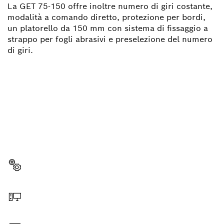
La GET 75-150 offre inoltre numero di giri costante,
modalità a comando diretto, protezione per bordi,
un platorello da 150 mm con sistema di fissaggio a
strappo per fogli abrasivi e preselezione del numero
di giri.
TI OCCORRE UN PEZZO DI
RICAMBIO?
Qui troverai, in modo semplice e veloce, i pezzi di
ricambio per il tuo utensile Bosch Professional.
Scegli il pezzo di ricambio
Ordina online