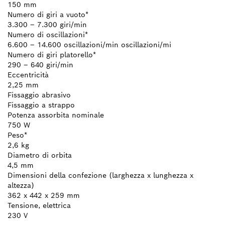
150 mm
Numero di giri a vuoto*
3.300 – 7.300 giri/min
Numero di oscillazioni*
6.600 – 14.600 oscillazioni/min oscillazioni/mi
Numero di giri platorello*
290 – 640 giri/min
Eccentricità
2,25 mm
Fissaggio abrasivo
Fissaggio a strappo
Potenza assorbita nominale
750 W
Peso*
2,6 kg
Diametro di orbita
4,5 mm
Dimensioni della confezione (larghezza x lunghezza x
altezza)
362 x 442 x 259 mm
Tensione, elettrica
230 V