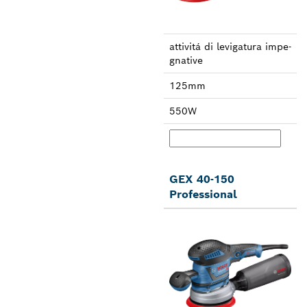
attivitá di leviga­tura impe­
gnative
125mm
550W
GEX 40-150
Professional