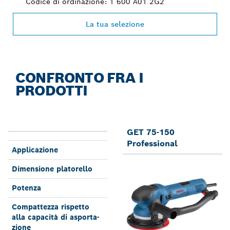
Codice di ordinazione: 1 600 A01 2G2
La tua selezione
CONFRONTO FRA I
PRODOTTI
GET 75-150
Professional
Applica­zione
Dimen­sione platorel­lo
Potenza
Compat­tezza rispetto
alla ca­pacità di asporta­
zione