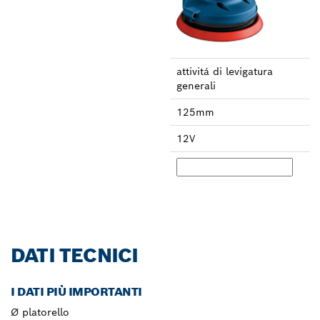
attivitá di leviga­tura
generali
125mm
12V
DATI TECNICI
I DATI PIÙ IMPORTANTI
Ø platorello