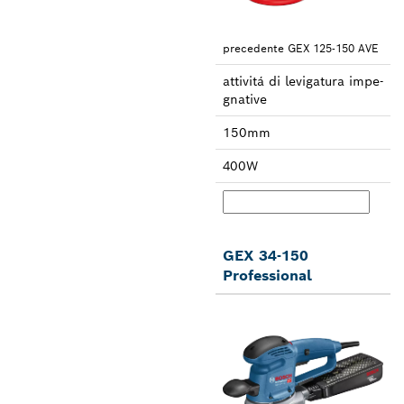
prece­dente GEX 125-150 AVE
attivitá di leviga­tura impe­
gnative
150mm
400W
GEX 34-150
Professional