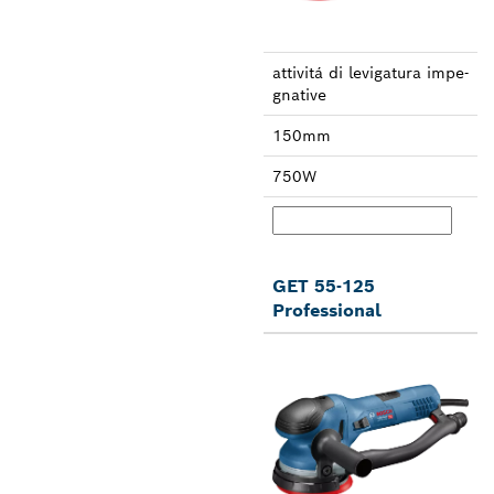
attivitá di leviga­tura impe­
gnative
150mm
750W
GET 55-125
Professional