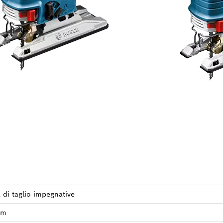
á di taglio impe­gnative
mm