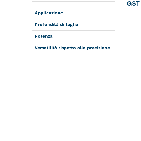
GST 
Applica­zione
Profon­dità di taglio
Potenza
Versa­tilità rispetto alla pre­cisione