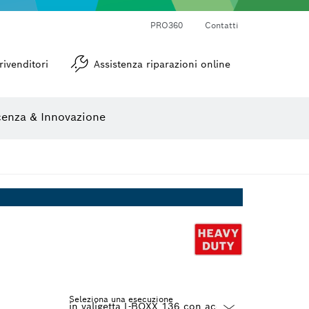
PRO360
Contatti
Goniometri e inclinometri
rivenditori
Assistenza riparazioni online
enza & Innovazione
Seleziona una esecuzione