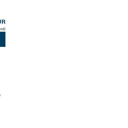
UR
nti
e