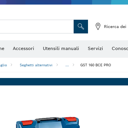
Telecamere da ispezione
Ricerca dei 
ne
Accessori
Utensili manuali
Servizi
Conosc
aglio
Seghetti alternativi
...
GST 160 BCE PRO