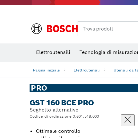
Termocamere e Thermo Detector
Trova prodotti
Elettroutensili
Tecnologia di misurazio
Pagina iniziale
Elettroutensili
Utensili da t
PRO
GST 160 BCE PRO
Seghetto alternativo
Codice di ordinazione 0.601.518.000
Ottimale controllo