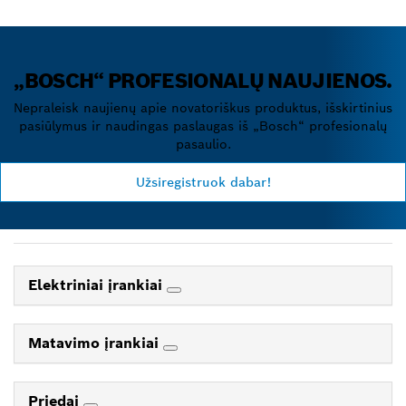
„BOSCH“ PROFESIONALŲ NAUJIENOS.
Nepraleisk naujienų apie novatoriškus produktus, išskirtinius
pasiūlymus ir naudingas paslaugas iš „Bosch“ profesionalų
pasaulio.
Užsiregistruok dabar!
Elektriniai įrankiai
Matavimo įrankiai
Priedai