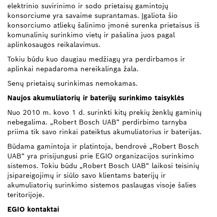
elektrinio suvirinimo ir sodo prietaisų gamintojų
konsorciume yra savaime suprantamas. Įgaliota šio
konsorciumo atliekų šalinimo įmonė surenka prietaisus iš
komunalinių surinkimo vietų ir pašalina juos pagal
aplinkosaugos reikalavimus.
Tokiu būdu kuo daugiau medžiagų yra perdirbamos ir
aplinkai nepadaroma nereikalinga žala.
Senų prietaisų surinkimas nemokamas.
Naujos akumuliatorių ir baterijų surinkimo taisyklės
Nuo 2010 m. kovo 1 d. surinkti kitų prekių ženklų gaminių
nebegalima. „Robert Bosch UAB“ perdirbimo tarnyba
priima tik savo rinkai pateiktus akumuliatorius ir baterijas.
Būdama gamintoja ir platintoja, bendrovė „Robert Bosch
UAB“ yra prisijungusi prie EGIO organizacijos surinkimo
sistemos. Tokiu būdu „Robert Bosch UAB“ laikosi teisinių
įsipareigojimų ir siūlo savo klientams baterijų ir
akumuliatorių surinkimo sistemos paslaugas visoje šalies
teritorijoje.
EGIO kontaktai