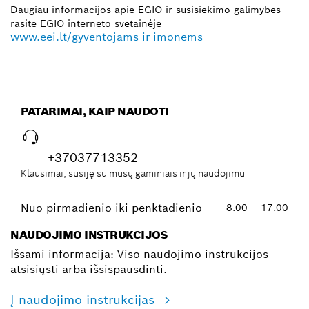
Daugiau informacijos apie EGIO ir susisiekimo galimybes
rasite EGIO interneto svetainėje
www.eei.lt/gyventojams-ir-imonems
PATARIMAI, KAIP NAUDOTI
+37037713352
Klausimai, susiję su mūsų gaminiais ir jų naudojimu
Nuo pirmadienio iki penktadienio
8.00 – 17.00
NAUDOJIMO INSTRUKCIJOS
Išsami informacija: Viso naudojimo instrukcijos
atsisiųsti arba išsispausdinti.
Į naudojimo instrukcijas