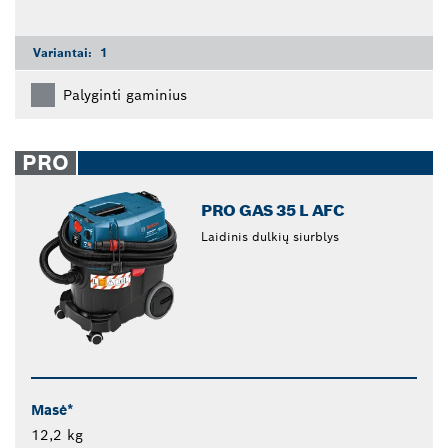
Variantai:
1
Palyginti gaminius
PRO
PRO GAS 35 L AFC
Laidinis dulkių siurblys
Masė*
12,2 kg