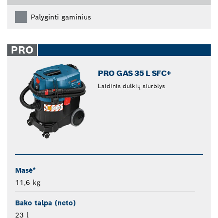
Palyginti gaminius
PRO
PRO GAS 35 L SFC+
Laidinis dulkių siurblys
Masė*
11,6 kg
Bako talpa (neto)
23 l