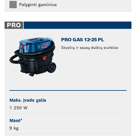
Palyginti gaminius
PRO
PRO GAS 12-25 PL
Skysčių ir sausų dulkių siurbliai
Maks. įvado galia
1 250 W
Masė*
9 kg