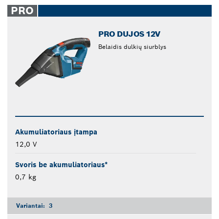
PRO
PRO DUJOS 12V
Belaidis dulkių siurblys
Akumuliatoriaus įtampa
12,0 V
Svoris be akumuliatoriaus*
0,7 kg
Variantai:
3