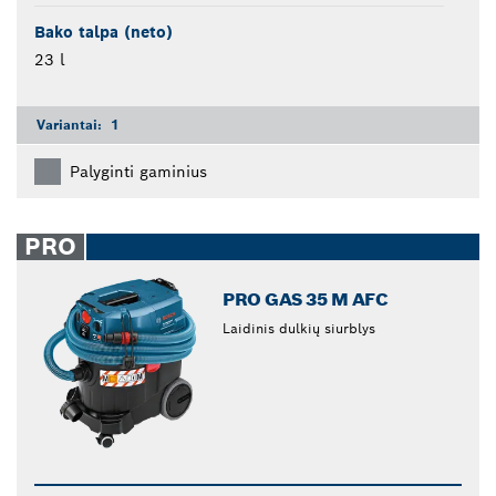
Bako talpa (neto)
23 l
Variantai:
1
Palyginti gaminius
PRO
PRO GAS 35 M AFC
Laidinis dulkių siurblys