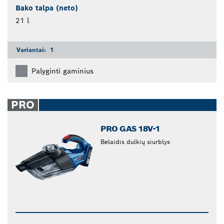
Bako talpa (neto)
21 l
Variantai:
1
Palyginti gaminius
PRO
PRO GAS 18V-1
Belaidis dulkių siurblys