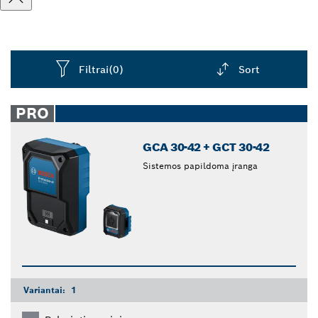
Filtrai
(0)
Sort
Dropdown
closed
PRO
GCA 30-42 + GCT 30-42
Sistemos papildoma įranga
Variantai:
1