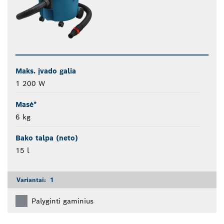
Maks. įvado galia
1 200 W
Masė*
6 kg
Bako talpa (neto)
15 l
Variantai:
1
Palyginti gaminius