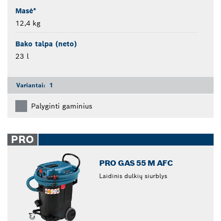
Masė*
12,4 kg
Bako talpa (neto)
23 l
Variantai:
1
Palyginti gaminius
PRO
PRO GAS 55 M AFC
Laidinis dulkių siurblys