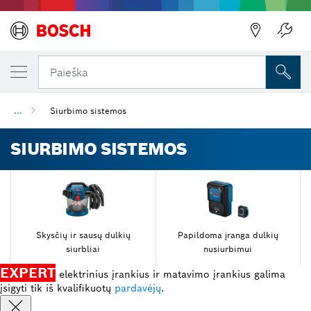
Paieška
...
Siurbimo sistemos
SIURBIMO SISTEMOS
Skysčių ir sausų dulkių
Papildoma įranga dulkių
siurbliai
nusiurbimui
EXPERT
elektrinius įrankius ir matavimo įrankius galima
įsigyti tik iš kvalifikuotų
pardavėjų
.