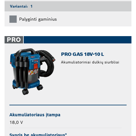
Variantai:
1
Palyginti gaminius
PRO
PRO GAS 18V-10 L
Akumuliatoriniai dulkių siurbliai
Akumuliatoriaus įtampa
18,0 V
Svoris be akumuliatoriaus*