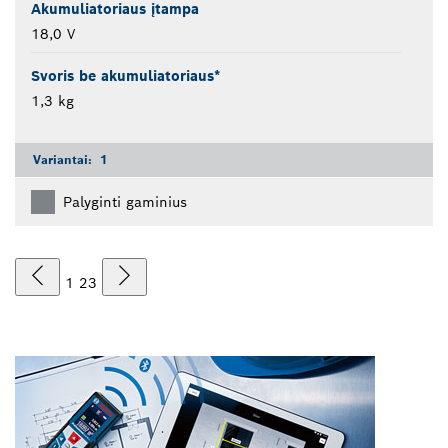
Akumuliatoriaus įtampa
18,0 V
Svoris be akumuliatoriaus*
1,3 kg
Variantai:
1
Palyginti gaminius
1
2
3