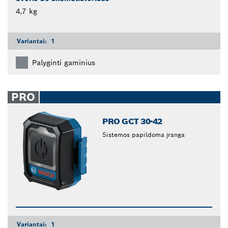
4,7 kg
Variantai:
1
Palyginti gaminius
PRO
PRO GCT 30-42
Sistemos papildoma įranga
Variantai:
1