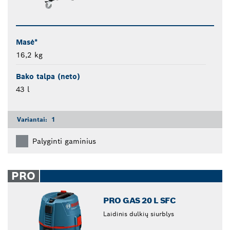
Masė*
16,2 kg
Bako talpa (neto)
43 l
Variantai:
1
Palyginti gaminius
PRO
PRO GAS 20 L SFC
Laidinis dulkių siurblys