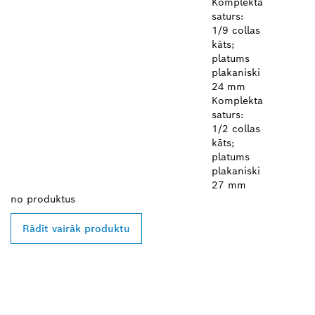
Komplekta
saturs:
1/9 collas
kāts;
platums
plakaniski
24 mm
Komplekta
saturs:
1/2 collas
kāts;
platums
plakaniski
27 mm
no
produktus
Rādīt vairāk produktu
ATRODIET BOSCH
PROFESSIONAL