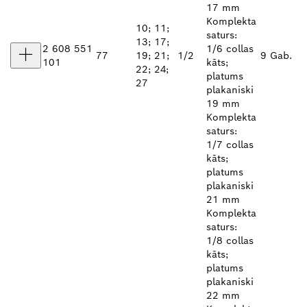
17 mm
Komplekta
10; 11;
saturs:
13; 17;
2 608 551
1/6 collas
77
19; 21;
1/2
9 Gab.
101
kāts;
22; 24;
platums
27
plakaniski
19 mm
Komplekta
saturs:
1/7 collas
kāts;
platums
plakaniski
21 mm
Komplekta
saturs:
1/8 collas
kāts;
platums
plakaniski
22 mm