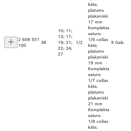
kāts;
platums
plakaniski
17 mm
Komplekta
10; 11;
saturs:
13; 17;
2 608 551
1/6 collas
38
19; 21;
1/2
9 Gab.
100
kāts;
22; 24;
platums
27
plakaniski
19 mm
Komplekta
saturs:
1/7 collas
kāts;
platums
plakaniski
21 mm
Komplekta
saturs:
1/8 collas
kāts;