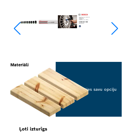
Materiāli
Izvēlieties savu opciju
Ļoti izturīgs