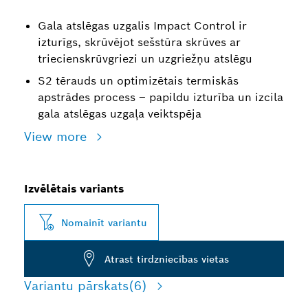
Gala atslēgas uzgalis Impact Control ir
izturīgs, skrūvējot sešstūra skrūves ar
triecienskrūvgriezi un uzgriežņu atslēgu
S2 tērauds un optimizētais termiskās
apstrādes process – papildu izturība un izcila
gala atslēgas uzgaļa veiktspēja
View more
Izvēlētais variants
Nomainīt variantu
Atrast tirdzniecības vietas
Variantu pārskats
(6)