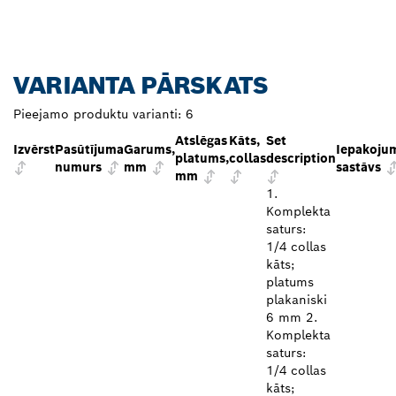
VARIANTA PĀRSKATS
Pieejamo produktu varianti:
6
Atslēgas
Kāts,
Set
Izvērst
Pasūtījuma
Garums,
Iepakoju
platums,
collas
description
numurs
mm
sastāvs
mm
1.
Komplekta
saturs:
1/4 collas
kāts;
platums
plakaniski
6 mm 2.
Komplekta
saturs:
1/4 collas
kāts;