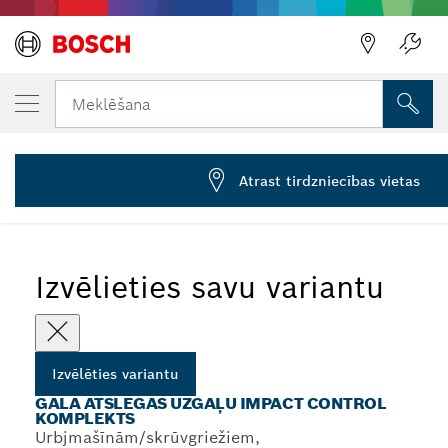
JŪSU IZVĒLĒTAIS VARIANTS
9 piederumu ligzdu komplekts, 10–27 mm
Meklēšana
2 608 551 100
...
9 piederumu muciņu komplekti Impact Control
Atrast tirdzniecības vietas
Izvēlieties savu variantu
Izvēlēties variantu
GALA ATSLĒGAS UZGAĻU IMPACT CONTROL
KOMPLEKTS
Urbjmašīnām/skrūvgriežiem,