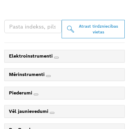
TIRGOTĀJU TAVĀ
TUVUMĀ
Atrast tirdzniecības
vietas
Elektroinstrumenti
Mērinstrumenti
Piederumi
Vēl jaunievedumi