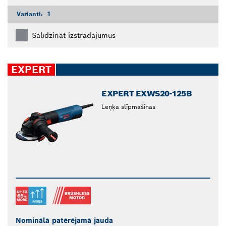
Varianti:
1
Salīdzināt izstrādājumus
EXPERT
EXPERT EXWS20-125B
Leņķa slīpmašīnas
Nominālā patērējamā jauda