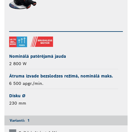
Nominālā patērējamā jauda
2 800 W
Ātruma izvade bezslodzes režīmā, nominālā maks.
6 500 apgr./min.
Disku Ø
230 mm
Varianti:
1