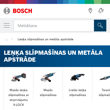
Atpakaļ
Atpakaļ
Meklēšana
...
Leņķa slīpmašīnas un metāla apstrāde
LEŅĶA SLĪPMAŠĪNAS UN METĀLA
APSTRĀDE
Mazās leņķa
Mazās
Lielās leņķa
Taisn
slīpmašīnas ar
slīpmašīnas
slīpmašīnas
slīpmaš
stiprinājumu
X-LOCK