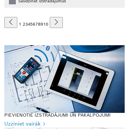
Salīdzināt izstrādājumus
1
2
3
4
5
6
7
8
9
10
PIEVIENOTIE IZSTRĀDĀJUMI UN PAKALPOJUMI
Uzziniet vairāk