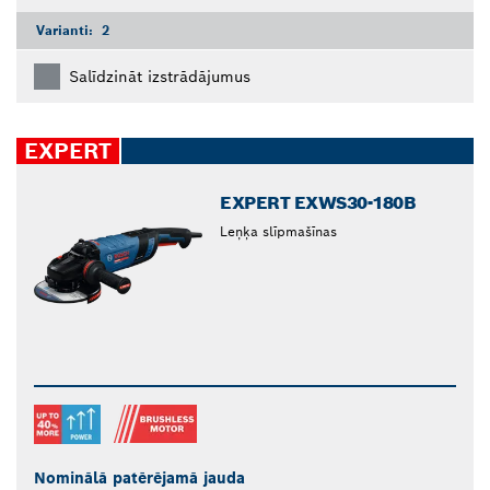
Varianti:
2
Salīdzināt izstrādājumus
EXPERT
EXPERT EXWS30-180B
Leņķa slīpmašīnas
Nominālā patērējamā jauda