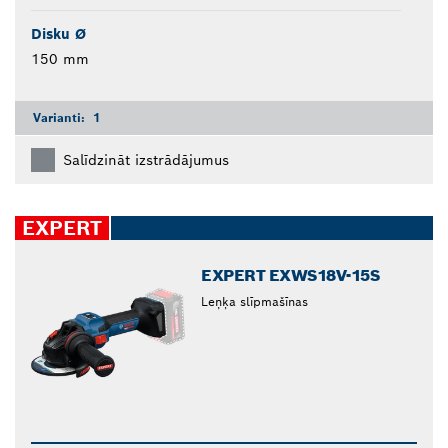
Disku Ø
150 mm
Varianti:
1
Salīdzināt izstrādājumus
EXPERT
EXPERT EXWS18V-15S
Leņķa slīpmašīnas