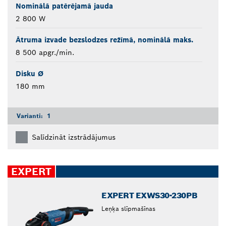
Nominālā patērējamā jauda
2 800 W
Ātruma izvade bezslodzes režīmā, nominālā maks.
8 500 apgr./min.
Disku Ø
180 mm
Varianti:
1
Salīdzināt izstrādājumus
EXPERT
EXPERT EXWS30-230PB
Leņķa slīpmašīnas