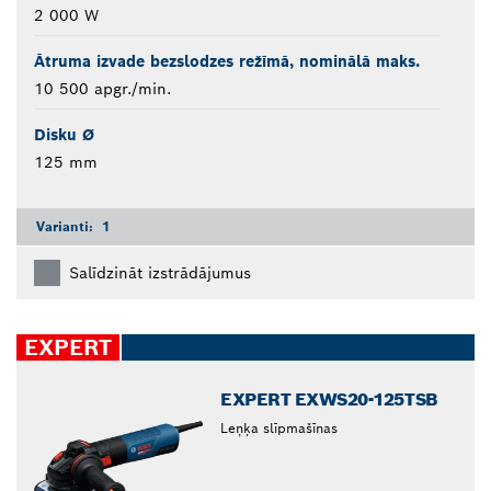
2 000 W
Ātruma izvade bezslodzes režīmā, nominālā maks.
10 500 apgr./min.
Disku Ø
125 mm
Varianti:
1
Salīdzināt izstrādājumus
EXPERT
EXPERT EXWS20-125TSB
Leņķa slīpmašīnas