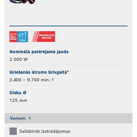
Nominālā patērējamā jauda
2 000 W
Griešanās ātrums brīvgaitā*
2.400 – 9.700 min.-1
Disku Ø
125 mm
Varianti:
1
Salīdzināt izstrādājumus