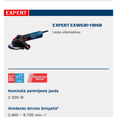
EXPERT
EXPERT EXWS20-150SB
Leņķa slīpmašīnas
Nominālā patērējamā jauda
2 000 W
Griešanās ātrums brīvgaitā*
2.400 – 9.700 min.-1