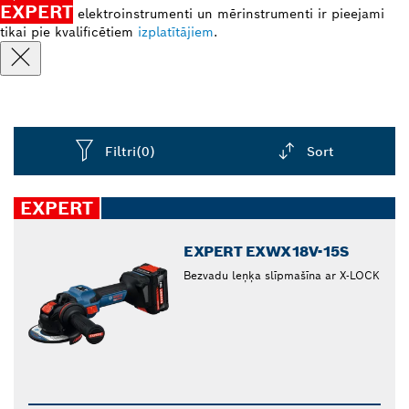
EXPERT
elektroinstrumenti un mērinstrumenti ir pieejami
tikai pie kvalificētiem
izplatītājiem
.
Filtri
(0)
Sort
Dropdown
closed
EXPERT
EXPERT EXWX18V-15S
Bezvadu leņķa slīpmašīna ar X-LOCK