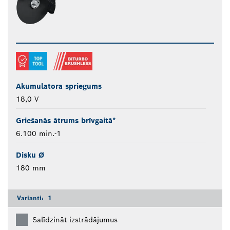
Akumulatora spriegums
18,0 V
Griešanās ātrums brīvgaitā*
6.100 min.-1
Disku Ø
180 mm
Varianti:
1
Salīdzināt izstrādājumus