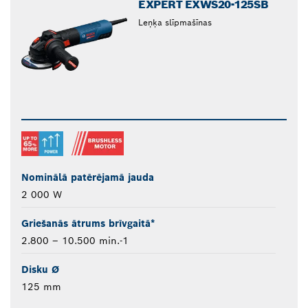
EXPERT EXWS20-125SB
Leņķa slīpmašīnas
Nominālā patērējamā jauda
2 000 W
Griešanās ātrums brīvgaitā*
2.800 – 10.500 min.-1
Disku Ø
125 mm