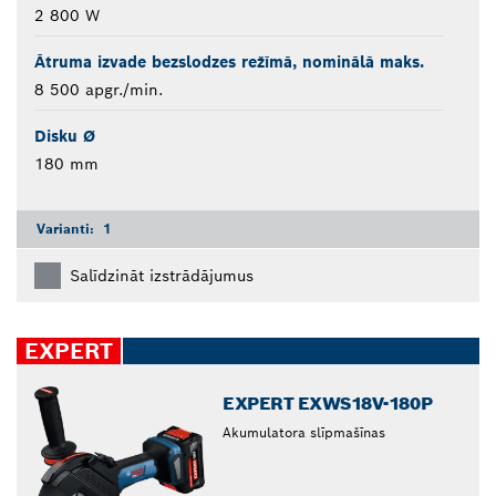
2 800 W
Ātruma izvade bezslodzes režīmā, nominālā maks.
8 500 apgr./min.
Disku Ø
180 mm
Varianti:
1
Salīdzināt izstrādājumus
EXPERT
EXPERT EXWS18V-180P
Akumulatora slīpmašīnas