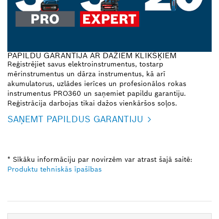
PAPILDU GARANTIJA AR DAŽIEM KLIKŠĶIEM
Reģistrējiet savus elektroinstrumentus, tostarp
mērinstrumentus un dārza instrumentus, kā arī
akumulatorus, uzlādes ierīces un profesionālos rokas
instrumentus PRO360 un saņemiet papildu garantiju.
Reģistrācija darbojas tikai dažos vienkāršos soļos.
SAŅEMT PAPILDUS GARANTIJU
* Sīkāku informāciju par novirzēm var atrast šajā saitē:
Produktu tehniskās īpašības