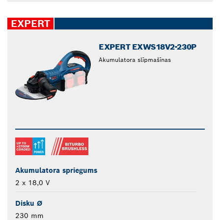
EXPERT
EXPERT EXWS18V2-230P
Akumulatora slīpmašīnas
Akumulatora spriegums
2 x 18,0 V
Disku Ø
230 mm