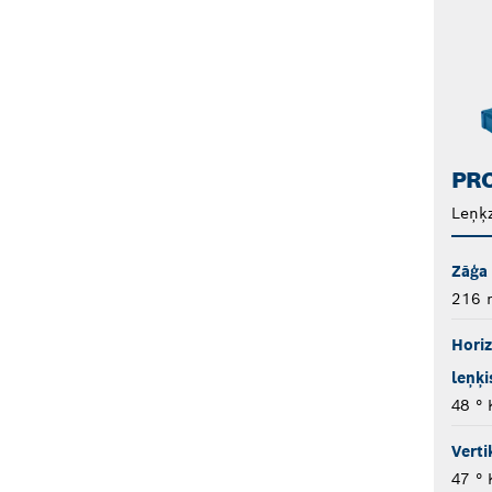
PRO
Leņķz
Zāģa
216
Horiz
leņķi
48 ° 
Verti
47 ° 