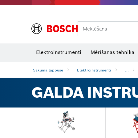
Meklēšana
Termokameras un termodetektori
Lāzera starojuma uztvērēji
Elektroinstrumenti
Mērīšanas tehnika
Sākuma lappuse
Elektroinstrumenti
...
GALDA INSTR