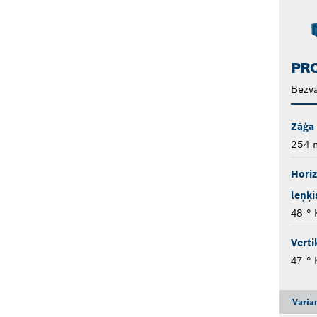
PRO
Bezva
Zāģa
254
Horiz
leņķi
48 ° 
Verti
47 ° 
Varia