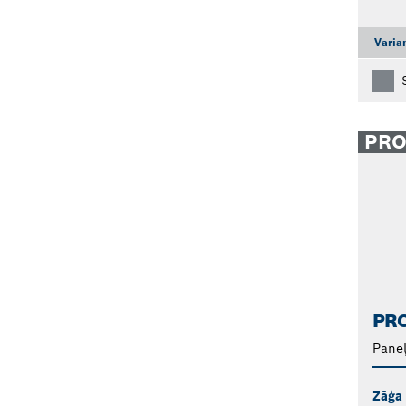
Varia
PR
PRO
Paneļ
Zāģa