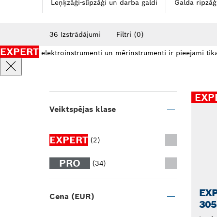
Leņķzāģi-slīpzāģi un darba galdi
Galda ripzāģ
36 Izstrādājumi
Filtri
(0)
EXPERT
elektroinstrumenti un mērinstrumenti ir pieejami tika
EXP
Veiktspējas klase
EXPERT
(2)
PRO
(34)
EXP
Cena (EUR)
30