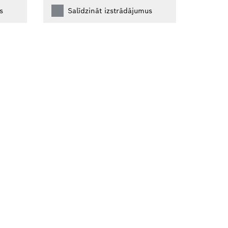
s
Salīdzināt izstrādājumus