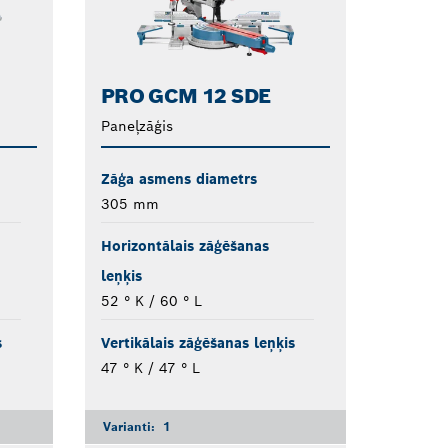
PRO GCM 12 SDE
Paneļzāģis
Zāģa asmens diametrs
305 mm
Horizontālais zāģēšanas
leņķis
52 ° K / 60 ° L
s
Vertikālais zāģēšanas leņķis
47 ° K / 47 ° L
Varianti:
1