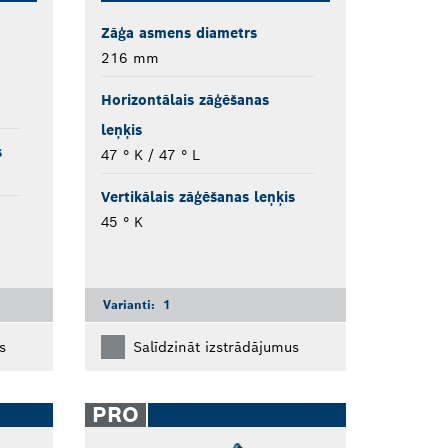
Zāģa asmens diametrs
216 mm
Horizontālais zāģēšanas
leņķis
s
47 ° K / 47 ° L
Vertikālais zāģēšanas leņķis
45 ° K
Varianti:
1
s
Salīdzināt izstrādājumus
PRO