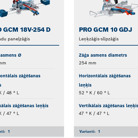
 GCM 18V-254 D
PRO GCM 10 GDJ
du paneļzāģis
Leņķzāģis-slīpzāģis
 asmens Ø
Zāģa asmens diametrs
 mm
254 mm
ontālais zāģēšanas
Horizontālais zāģēšanas
s
leņķis
K / 48 ° L
52 ° K / 60 ° L
kālais zāģēšanas leņķis
Vertikālais zāģēšanas leņķi
K / 47 ° L
47 ° K / 47 ° L
nti:
1
Varianti:
1