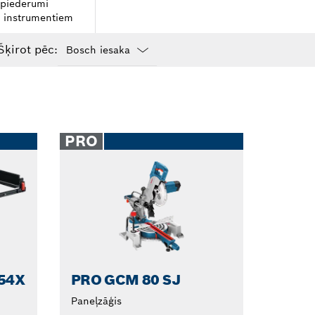
 piederumi
m instrumentiem
Šķirot pēc:
Dropdown
closed
PRO
54X
PRO GCM 80 SJ
Paneļzāģis