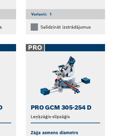
Varianti:
1
s
Salīdzināt izstrādājumus
PRO
D
PRO GCM 305-254 D
Leņķzāģis-slīpzāģis
Zāģa asmens diametrs