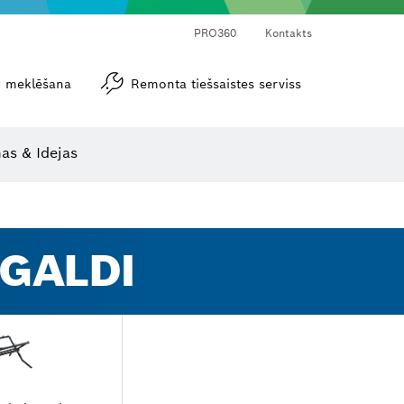
PRO360
Kontakts
tu meklēšana
Remonta tiešsaistes serviss
Leņķa un nolieces mērītāji
as & Idejas
 GALDI