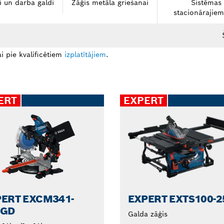
i un darba galdi
Zāģis metāla griešanai
Sistēmas
stacionārajie
i pie kvalificētiem
izplatītājiem
.
ERT
EXPERT
ERT EXCM341-
EXPERT EXTS100-2
5GD
Galda zāģis