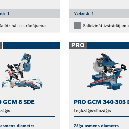
nti:
1
Varianti:
1
Salīdzināt izstrādājumus
Salīdzināt izstrādājumu
O
PRO
 GCM 8 SDE
PRO GCM 340-305 
zāģis
Leņķzāģis-slīpzāģis
 asmens diametrs
Zāģa asmens diametrs