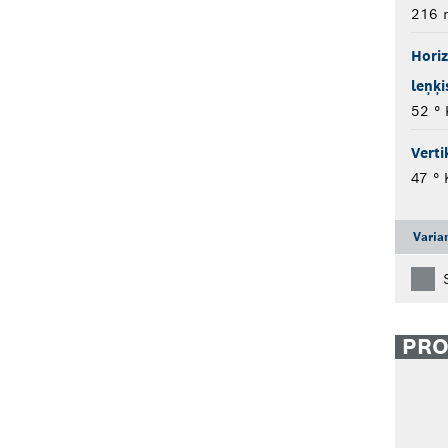
216
Horiz
leņķi
52 ° 
Verti
47 ° 
Varia
PR