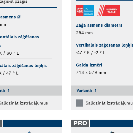
āģis-slīpzāģis
 asmens Ø
 mm
Zāģa asmens diametrs
254 mm
ontālais zāģēšanas
Vertikālais zāģēšanas leņķi
s
-47 ° K / -2 ° L
K / 60 ° L
Galda izmēri
kālais zāģēšanas leņķis
713 x 579 mm
K / 47 ° L
nti:
1
Varianti:
1
Salīdzināt izstrādājumus
Salīdzināt izstrādājumu
O
PRO