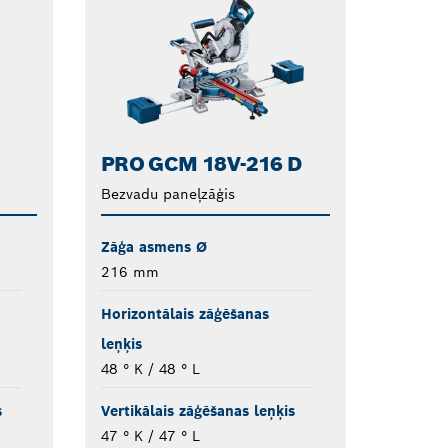
PRO GCM 18V-216 D
Bezvadu paneļzāģis
Zāģa asmens Ø
216 mm
Horizontālais zāģēšanas
leņķis
48 ° K / 48 ° L
s
Vertikālais zāģēšanas leņķis
47 ° K / 47 ° L