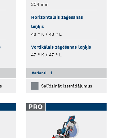
254 mm
Horizontālais zāģēšanas
leņķis
48 ° K / 48 ° L
s
Vertikālais zāģēšanas leņķis
47 ° K / 47 ° L
Varianti:
1
s
Salīdzināt izstrādājumus
PRO