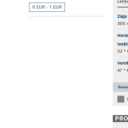
Leņķz
0 EUR - 1 EUR
Zāģa
305
Horiz
leņķi
52 ° 
Verti
47 ° 
Varia
PR