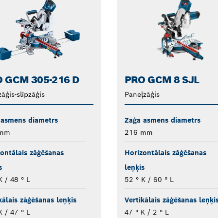
 GCM 305-216 D
PRO GCM 8 SJL
āģis-slīpzāģis
Paneļzāģis
 asmens diametrs
Zāģa asmens diametrs
 mm
216 mm
ontālais zāģēšanas
Horizontālais zāģēšanas
s
leņķis
K / 48 ° L
52 ° K / 60 ° L
kālais zāģēšanas leņķis
Vertikālais zāģēšanas leņķi
K / 47 ° L
47 ° K / 2 ° L