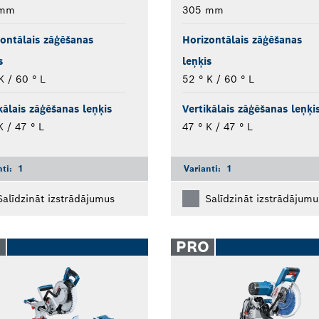
 mm
305 mm
ontālais zāģēšanas
Horizontālais zāģēšanas
s
leņķis
K / 60 ° L
52 ° K / 60 ° L
kālais zāģēšanas leņķis
Vertikālais zāģēšanas leņķi
K / 47 ° L
47 ° K / 47 ° L
nti:
1
Varianti:
1
Salīdzināt izstrādājumus
Salīdzināt izstrādājumu
O
PRO