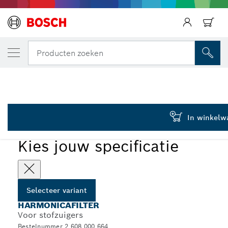
JOUW GESELECTEERDE VARIANT
Filter
Terug
Producten zoeken
2 608 000 664
...
Andere harmonicafilters, vierkant
In winkelw
Kies jouw specificatie
Selecteer variant
HARMONICAFILTER
Voor stofzuigers
Bestelnummer 2 608 000 664