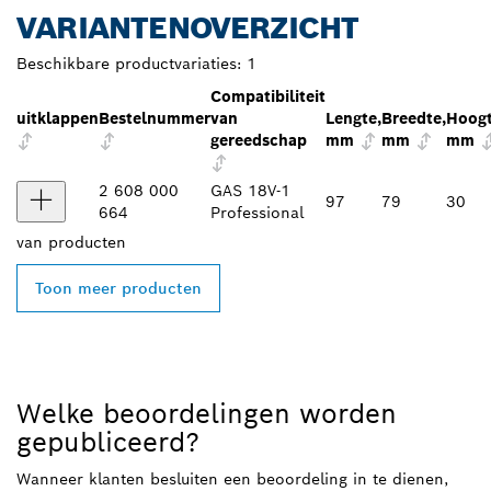
VARIANTENOVERZICHT
Beschikbare productvariaties:
1
Compatibiliteit
uitklappen
Bestelnummer
van
Lengte,
Breedte,
Hoogt
gereedschap
mm
mm
mm
2 608 000
GAS 18V-1
97
79
30
664
Professional
van
producten
Toon meer producten
Welke beoordelingen worden
gepubliceerd?
Wanneer klanten besluiten een beoordeling in te dienen,