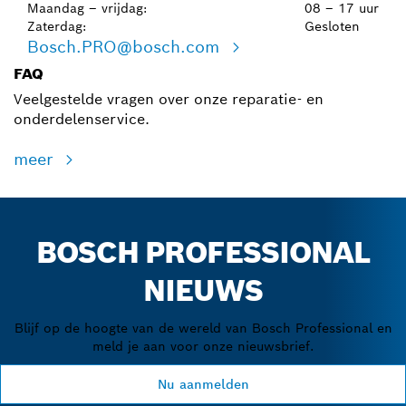
Maandag – vrijdag:
08 – 17 uur
Zaterdag:
Gesloten
Bosch.PRO@bosch.com
FAQ
Veelgestelde vragen over onze reparatie- en
onderdelenservice.
meer
BOSCH PROFESSIONAL
NIEUWS
Blijf op de hoogte van de wereld van Bosch Professional en
meld je aan voor onze nieuwsbrief.
Nu aanmelden