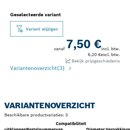
Geselecteerde variant
Variant wijzigen
7,50 €
vanaf
incl. btw.
6,20 €
excl. btw.
Bekijk prijsgeschiedenis
Variantenoverzicht
(3)
VARIANTENOVERZICHT
Beschikbare productvariaties:
3
Compatibiliteit
uitklappen
Bestelnummer
van
Diameter,
Verpakking