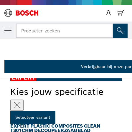
JOUW GESELECTEERDE VARIANT
EXPERT Plastic Composites clean T301CHM
Terug
Producten zoeken
2 608 902 471
EXPERT Plastic Composites Clean T301CHM
...
decoupeerzaagblad
Verkrijgbaar bij onze pa
EXPERT
Kies jouw specificatie
Selecteer variant
EXPERT PLASTIC COMPOSITES CLEAN
T301CHM DECOUPEERZAAGBLAD