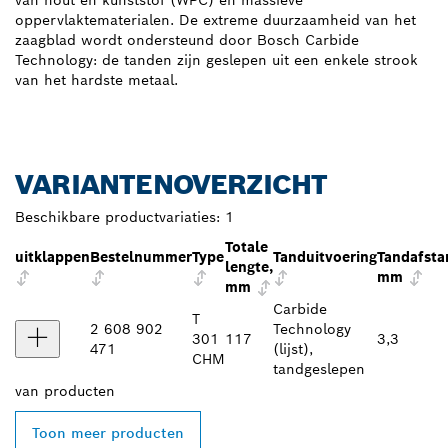
van hout en kunststof (WPC) en massieve
oppervlaktematerialen. De extreme duurzaamheid van het
zaagblad wordt ondersteund door Bosch Carbide
Technology: de tanden zijn geslepen uit een enkele strook
van het hardste metaal.
VARIANTENOVERZICHT
Beschikbare productvariaties:
1
Totale
uitklappen
Bestelnummer
Type
Tanduitvoering
Tandafsta
lengte,
mm
mm
Carbide
T
2 608 902
Technology
301
117
3,3
471
(lijst),
CHM
tandgeslepen
van
producten
Toon meer producten