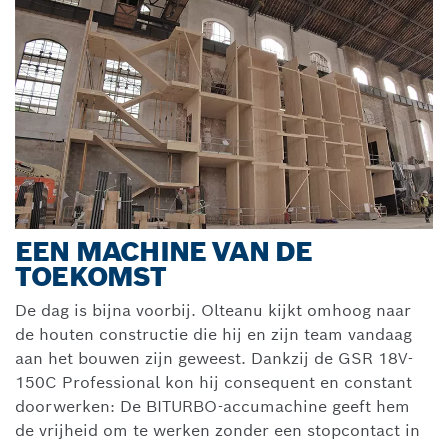
EEN MACHINE VAN DE
TOEKOMST
De dag is bijna voorbij. Olteanu kijkt omhoog naar
de houten constructie die hij en zijn team vandaag
aan het bouwen zijn geweest. Dankzij de GSR 18V-
150C Professional kon hij consequent en constant
doorwerken: De BITURBO-accumachine geeft hem
de vrijheid om te werken zonder een stopcontact in