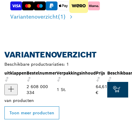
Variantenoverzicht
(1)
VARIANTENOVERZICHT
Beschikbare productvariaties:
1
uitklappen
Bestelnummer
Verpakkingsinhoud
Prijs
Beschikbaa
2 608 000
64,61
1 St.
334
€
van
producten
Toon meer producten