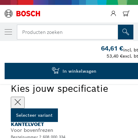
JOUW GESELECTEERDE VARIANT
Haakse freeshouder
Producten zoeken
2 608 000 334
64,61 €
...
Kantelvoet voor gelijk frezen
incl. b
53,40 €
excl. b
In winkelwagen
Kies jouw specificatie
Selecteer variant
KANTELVOET
Voor bovenfrezen
Bestelnummer 2 608 000 334