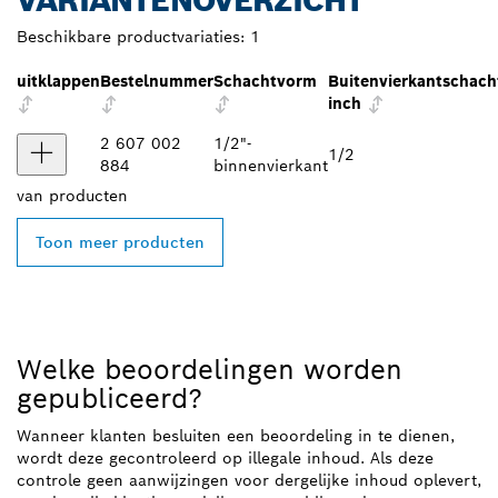
VARIANTENOVERZICHT
Beschikbare productvariaties:
1
uitklappen
Bestelnummer
Schachtvorm
Buitenvierkantschach
inch
2 607 002
1/2"-
1/2
884
binnenvierkant
van
producten
Toon meer producten
Welke beoordelingen worden
gepubliceerd?
Wanneer klanten besluiten een beoordeling in te dienen,
wordt deze gecontroleerd op illegale inhoud. Als deze
controle geen aanwijzingen voor dergelijke inhoud oplevert,